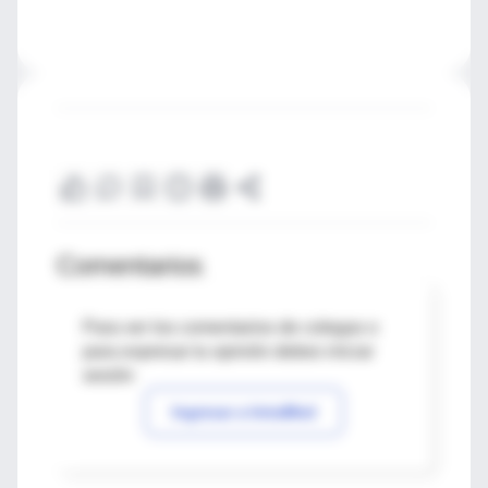
Comentarios
Para ver los comentarios de colegas o
para expresar tu opinión debes iniciar
sesión
Ingresar a IntraMed