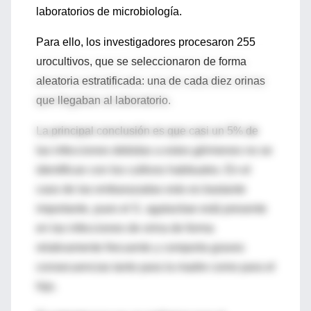
laboratorios de microbiología.
Para ello, los investigadores procesaron 255
urocultivos, que se seleccionaron de forma
aleatoria estratificada: una de cada diez orinas
que llegaban al laboratorio.
La principal conclusión es que casi un 5% de
las infecciones debidas a estos gérmenes no se
identifican con los cultivos habituales. En el
caso de las embarazadas esto es bastante
importante, pues el S. agalactiae está presente
en las infecciones de orina de forma
relativamente frecuente y comporta graves
consecuencias tanto para la madre como para el
hijo.