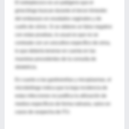
El estreptococo es un patógeno que el
ginecólogo buscan durante el tercer trimestre
del embarazo en exudados vaginales y de
cuello de cérvix. Si se obtiene un falso negativo
con estas pruebas, lo usual es que no se
contraste con un urocultivo específico de orina,
lo que debería tenerse en cuenta en las
muestras procedentes de la consulta de
obstetricia.
En cuanto a las gardnerellas y micoplasmas, el
microbiólogo indica que la baja incidencia de
estas infecciones no justifica la utilización de
medios específicos de forma rutinaria, salvo en
casos de sospecha de ITU.