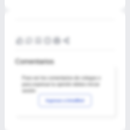
Comentarios
Para ver los comentarios de colegas o
para expresar tu opinión debes iniciar
sesión
Ingresar a IntraMed