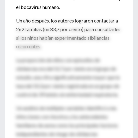
el bocavirus humano.
Un año después, los autores lograron contactar a
262 familias (un 83,7 por ciento) para consultarles
si los niños habían experimentado sibilancias
recurrentes.
La proporción de niños con episodios de
sibilancias era del 52,7 por ciento en el grupo de
estudio, una cifra significativamente mayor que la
tasa del 10,3 por ciento registrada en un grupo de
control de 39 bebés sin enfermedad respiratoria.
Un análisis de múltiples variables identificó a las
infecciones con rinovirus y los antecedentes
familiares de asma como los principales factores
independientes de riesgo de sibilancias