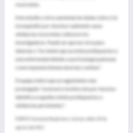
recurrentes.
Este estudio y otros aumentan las dudas sobre si la
bronquiolitis por rinovirus realmente causa
sibilancias recurrentes, indicaron los
investigadores. Puede ser que eso sirva para
detectar a "los bebés que ya están predispuestos a
esta enfermedad debido a una fisiología pulmonar
o una respuesta inmune anormal, o ambas".
El equipo indicó que un seguimiento más
prolongado "mostrará si la infección por rinovirus
identifica a aquellos bebés predispuestos a
sibilancias persistentes".
FUENTE: European Respiratory Journal, online 18 de
agosto del 2011