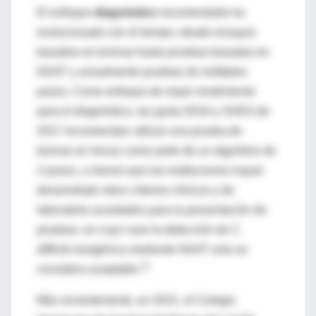
El enfoque
diagnóstico
recomendado ha
evolucionado con el tiempo, desde ensayos
basados en toxinas hasta pruebas basadas en
NAAT y actualmente pruebas de múltiples
pasos. Como enfoque de mejor rendimiento
para el diagnóstico, las guías IDSA y SHEA de
2017 recomiendan utilizar una prueba de
toxinas en heces como parte de un algoritmo de
2 pasos, a menos que las instituciones hayan
desarrollado otros criterios clínicos y de
laboratorio acordados para la presentación de
pruebas, en cuyo caso la detección de
C.
difficile
toxigénica mediante NAAT sola se
11
considera aceptable.
Más recientemente, en 2021, el Colegio