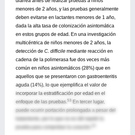
diarrea antes de realizar pruebas a niños
menores de 2 años, y las pruebas generalmente
deben evitarse en lactantes menores de 1 año,
dada la alta tasa de colonización asintomática
en estos grupos de edad. En una investigación
multicéntrica de niños menores de 2 años, la
detección de
C. difficile
mediante reacción en
cadena de la polimerasa fue dos veces más
común en niños asintomáticos (28%) que en
aquellos que se presentaron con gastroenteritis
aguda (14%), lo que ejemplifica el valor de
incorporar la estratificación por edad en el
53
enfoque de las pruebas.
En tercer lugar,
puede ocurrir portación prolongada a pesar del
tratamiento, por lo que no es útil repetir la
54
prueba para comprobar la curación.