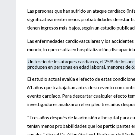
Las personas que han sufrido un ataque cardíaco (inf
significativamente menos probabilidades de estar tr
tienen ingresos más bajos, según un estudio publica
Las enfermedades cardiovasculares y los accidentes
mundo, lo que resulta en hospitalización, discapacida
Un tercio de los ataques cardíacos, el 25% de los ac
producen en personas en edad laboral, menores de 6
El estudio actual evalúa el efecto de estas condicio
61 años que trabajaban antes de su evento con cont
evento cardíaco. Para descartar cualquier efecto te
investigadores analizaron el empleo tres años después
"Tres años después de la admisión al hospital para c
tenían menos probabilidades que los participantes e
anuales", dice el Dr. Allan Garland, Profesor de Med