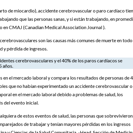
arto de miocardio), accidente cerebrovascular o paro cardíaco tie
abajando que las personas sanas, y si están trabajando, en promed
do en CMAJ (Canadian Medical Association Journal ).
 cerebrovasculares son las causas más comunes de muerte en todo 
d y pérdida de ingresos.
cidentes cerebrovasculares y el 40% de los paros cardíacos se
5 años.
nes en el mercado laboral y compara los resultados de personas de 4
roles que no habían experimentado un accidente cerebrovascular o
mporal en el mercado laboral debido a problemas de salud, los
 del evento inicial.
ualquiera de estos eventos de salud, las personas que sobrevivieron
mparejados de trabajar y tenían mayores pérdidas en los ingresos
icina y Ciencias de la Salud Comunitaria. -Head, Sección de Medicin