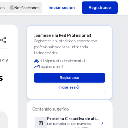
Iniciar sesión
Registrarse
tos
Notificaciones
¡Súmese a la Red Profesional!
Regístrese en IntraMed y conecte con
profesionales de la salud de toda
Latinoamérica.
2019
+1.1 M profesionales de la salud
Impulse su perfil
s
Registrarse
Iniciar sesión
Contenido sugerido
Proteína C reactiva de alta
Los fumadores con mayores
sensibilidad y riesgo de