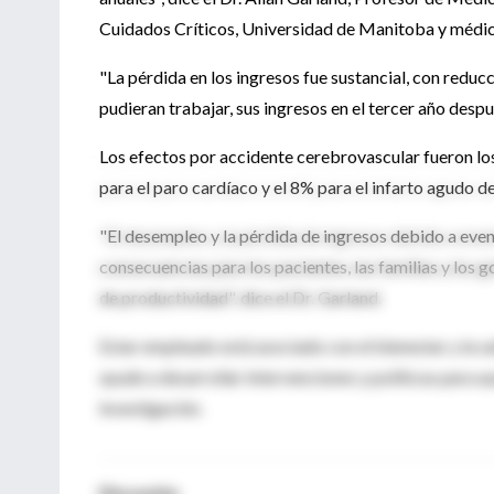
Cuidados Críticos, Universidad de Manitoba y médico
"La pérdida en los ingresos fue sustancial, con reducc
pudieran trabajar, sus ingresos en el tercer año des
Los efectos por accidente cerebrovascular fueron lo
para el paro cardíaco y el 8% para el infarto agudo d
"El desempleo y la pérdida de ingresos debido a even
consecuencias para los pacientes, las familias y los 
de productividad", dice el Dr. Garland.
Estar empleado está asociado con el bienestar y la sa
ayude a desarrollar intervenciones y políticas para a
investigación.
Discusión