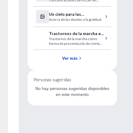
concentraciones de hsCRP en
cáncer de pulmón
circulación tenían un mayor riesgo
de cáncer de pulmón en general
Un cielo para las
Acerca de las deudas y la gratitud.
enfermeras
Trastornos de la marcha en
Trastornos de la marcha como
la infancia
forma de presentación de ciertas
enfermedades neurológicas en la
infancia
Ver más
Personas sugeridas
No hay personas sugeridas disponibles
en este momento