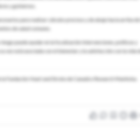
ores y gobiernos.
esarios para realizar cálculos precisos y de abajo hacia arriba de
entos de salud comunes.
riesgo puede ayudar en la focalización Intervenciones, políticas y
su vez está asociada con el bienestar y la satisfacción con la vida 
de la Fundación Heart and Stroke de Canadá e Research Manitoba.