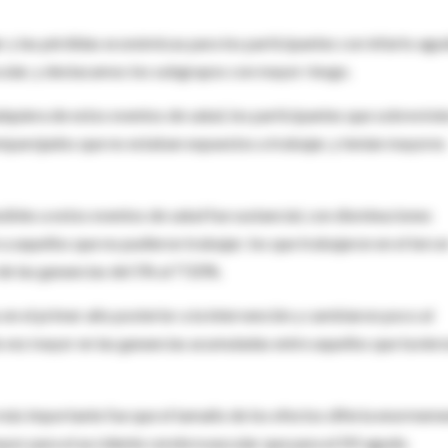
 y las pérdidas económicas para los participantes con infarto agu
cular, y destacamos los subgrupos con mayor riesgo.
lquiera de estos eventos de salud, los participantes que sobrevivi
mparejados que no estaban expuestos a trabajar, y tenían mayores
ibles a estos eventos de salud fue sustancial, con disminuciones
 a aquellos que no pudieron trabajar; los que trabajaron en el terce
de las ganancias del 5% al ??20%.
en el primer año posterior a la intervención y cambiaron poco al
a vez mayor en las ganancias acumuladas entre aquellos que tuvier
ás importante fue que el tamaño de los efectos difería enormem
mayor para el accidente cerebrovascular que para el IM agudo.