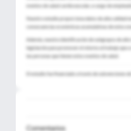
eventos de salud cardiovascular, a cargo de emplead
Nuestro estudio proporciona datos de alta calidad nec
consecuencias económicas acumulativas de estos ev
Además, nuestra identificación de subgrupos de alto 
legislación para promover el retorno al trabajo que a 
las personas que tienen estos eventos de salud.
El estudio fue financiado a través de subvenciones 
Comentarios