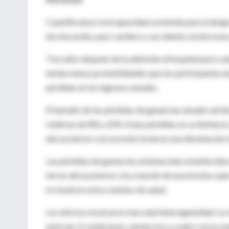
Cuantificamos la incapacidad sostenida para trabajar
de miocardio, paro cardíaco y accidente cerebrovas
Tres años después de la admisión al hospital para cua
tenían menos probabilidades que los participantes e
pérdidas en los ingresos anuales.
El tamaño de las pérdidas de ganancias anuales atribu
relativas de 8% a 31%. Estas pérdidas no se limitaron
año posterior a la sucesión tuvieron una disminución 
Las pérdidas de ganancias estaban bien establecidas 
tercer año posterior a la creación de una brecha cad
no tuvieron estos eventos de salud.
Los efectos mostraron marcada heterogeneidad. Lo m
entre las 3 condiciones, siendo tres a cuatro veces 