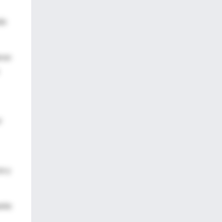
do
eron
r
on y
ente