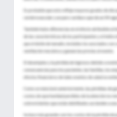
Es probable que esto refleje mayores grados de disc
cerebrovascular y un paro cardíaco que de un IM ag
También hubo diferencias en el efecto atribuible al 
de las características de los participantes y el índi
que el doble de tamaño, incluidos los asociados con c
ventilación mecánica y ganancias previas al evento.
El desempleo y la pérdida de ingresos debido a event
consecuencias para los pacientes, las familias, los e
efectos financieros de tales eventos de salud se exti
Como se mencionó anteriormente, las pérdidas de gan
costos de oportunidad perdidos de la atención no re
sobrevivientes que están debilitados ascienden a una
Incluso más grandes son los costos de la pérdida de 