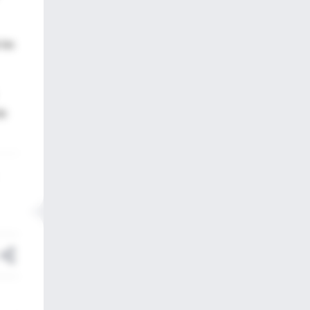
 las
de