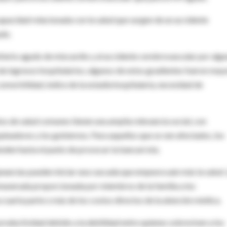
apacidad relacionada con la salud que surgen de un accidente
udo.
infarto agudo de miocardio y al accidente cerebrovascular por alg
ce de ingresos hospitalarios; algunos de estos gradientes fueron may
omorbilidad, índice de la estadía hospitalaria, necesidad de
os de salud comunes tienen una amplia relevancia social, con
mpleadores y los gobiernos. Para aquellos que se ven afectados, los
enden hasta el punto de provocar la bancarrota.
ancias pueden iniciar una cascada que empeora aún más la salud.
munerada proporcionada por miembros de la familia a los
 cuarta parte o más de los costos directos de la atención médica.
productividad debido a la debilidad entre quienes sobreviven a los