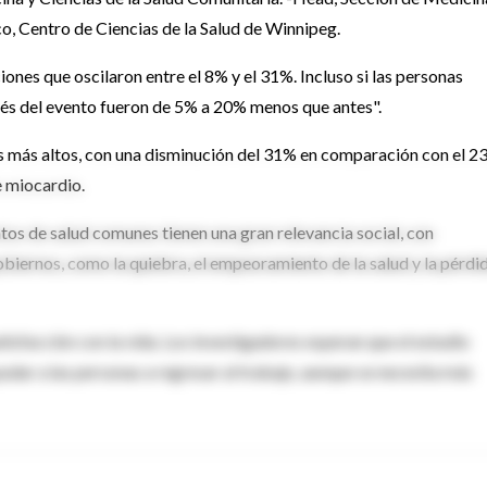
, Centro de Ciencias de la Salud de Winnipeg.
iones que oscilaron entre el 8% y el 31%. Incluso si las personas
pués del evento fueron de 5% a 20% menos que antes".
s más altos, con una disminución del 31% en comparación con el 2
e miocardio.
tos de salud comunes tienen una gran relevancia social, con
gobiernos, como la quiebra, el empeoramiento de la salud y la pérdi
tisfacción con la vida. Los investigadores esperan que el estudio
yudar a las personas a regresar al trabajo, aunque se necesita más