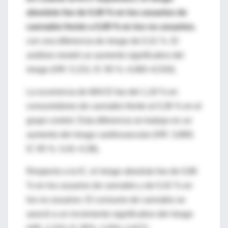
absoluto fue de 0,40 % en los usuarios de
cannabis frente a 0,09 % en los no usuarios
,
con una diferencia de riesgo de 0,31 %. El
análisis mostró un aumento significativo del
riesgo (HR: 5,151; IC 95 %: 4,060–6,534).
La ocurrencia de MACE fue del 1,18 % en
consumidores de cannabis frente al 0,36 % en el
grupo control. Esta diferencia se tradujo en un
aumento del riesgo cardiovascular (HR: 3,869;
IC 95 %: 3,42–4,38).
Respecto a la IC, el riesgo absoluto fue de 0,86
% en los usuarios de cannabis y de 0,42 % en
los no usuarios. El consumo de cannabis se
asoció a un incremento significativo del riesgo