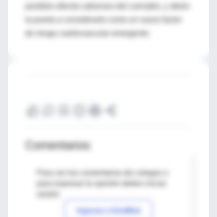
posibles efectos adversos del cannabis, y abren
la puerta a considerarlo como un nuevo factor
de riesgo cardiovascular emergente.
Comentarios
Para ver los comentarios de colegas o
para expresar tu opinión debes iniciar
sesión
Ingresar a IntraMed