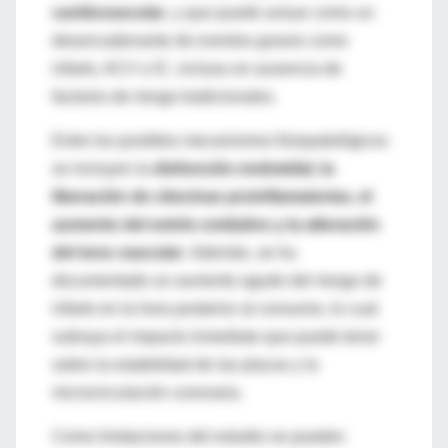
cardiovascular
, y que puede actuar como un
desencadenante de eventos graves como
infarto, ACV o IC, incluso en ausencia de
factores de riesgo tradicionales.
Entre los posibles mecanismos fisiopatológicos
se incluyen la
disfunción endotelial, la
liberación de citocinas proinflamatorias, el
aumento del estrés oxidativo y la alteración
del tono vascular
. Además, se ha
documentado un aumento agudo del riesgo de
infarto en la hora posterior al consumo, lo cual
subraya el impacto inmediato que puede tener
sobre la estabilidad de las placas y la
microcirculación coronaria.
Como limitaciones del estudio se pueden