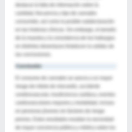
destacar la falta de información sobre la
cantidad, frecuencia y tipo de cannabis
consumido, así como la posible subdeclaración
en las historias clínicas. Sin embargo, el tamaño
de la muestra y la consistencia de los hallazgos
en distintos desenlaces fortalecen la validez de
las conclusiones.
Conclusión
El consumo de cannabis se asocia a un mayor
riesgo de infarto de miocardio, accidente
cerebrovascular, insuficiencia cardíaca, eventos
cardiovasculares mayores y mortalidad, incluso
en personas jóvenes sin factores de riesgo
previos. Estos resultados resaltan la necesidad
de mayor conciencia pública y médica sobre los