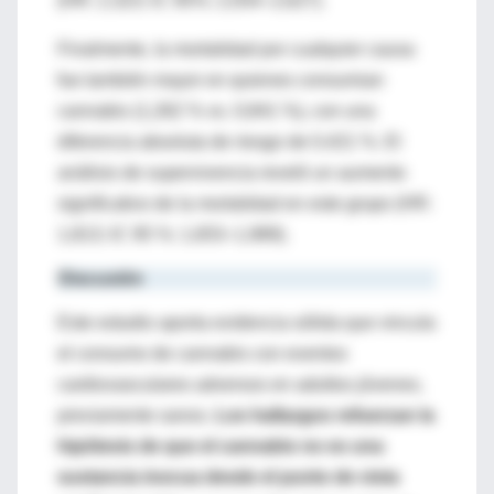
(HR: 2,323; IC 95%: 2,054–2,627).
Finalmente, la mortalidad por cualquier causa
fue también mayor en quienes consumian
cannabis (1,262 % vs. 0,841 %), con una
diferencia absoluta de riesgo de 0,421 %. El
análisis de supervivencia reveló un aumento
significativo de la mortalidad en este grupo (HR:
1,813; IC 95 %: 1,653–1,989).
Discusión
Este estudio aporta evidencia sólida que vincula
el consumo de cannabis con eventos
cardiovasculares adversos en adultos jóvenes,
previamente sanos.
Los hallazgos refuerzan la
hipótesis de que el cannabis no es una
sustancia inocua desde el punto de vista