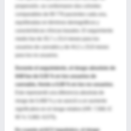
propensión, se conformaron dos cohortes
comparables de 89 776 pacientes cada una,
equilibradas en términos demográficos y
características clínicas basales. El seguimiento
medio fue de 35,7 ± 23,4 meses para los
usuarios de cannabis y de 44,2 ± 23,8 meses
para los no usuarios.
Durante el seguimiento, el riesgo absoluto de
IAM fue de 0,55 % en los usuarios de
cannabis, frente a 0,09 % en los no usuarios.
Esto representó una diferencia absoluta de
riesgo de 0,468 % y se asoció a un aumento
significativo en el riesgo relativo (HR: 7,568; IC
95 %: 5,982–9,575).
En cuanto al ACV isquémico, el riesgo