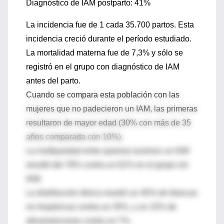
Diagnóstico de IAM postparto: 41%
La incidencia fue de 1 cada 35.700 partos. Esta
incidencia creció durante el período estudiado.
La mortalidad materna fue de 7,3% y sólo se
registró en el grupo con diagnóstico de IAM
antes del parto.
Cuando se compara esta población con las
mujeres que no padecieron un IAM, las primeras
resultaron de mayor edad (30% con más de 35
años comparada con 10%).
La multiparidad entre quienes tuvieron un IAM
resultó del 78% contra un 61% en el grupo sin
IAM.
La distribución étnica mostró un 40% de blancas
no hispánicas contra un 35%, y un 15% de
afroamericanas contra un 7%.