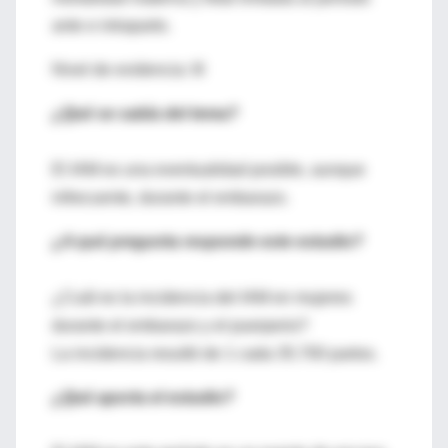
ante e intraparto.
Nivel de evidencia: III
¿Qué se sabía del tema?
El IAM es una eventualidad posible, aunque
infrecuente, durante el embarazo.
¿A qué pregunta responde este estudio?
¿Cuál es la incidencia del IAM en mujeres
durante el embarazo y el puerperio?
La incidencia resultó de 1 cada 35.700 partos.
¿Qué aporta el estudio?