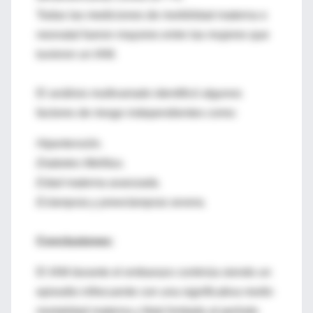
Todas las mediciones de morbilidad materna o
neonatal fueron mayores entre las mujeres que
tuvieron un IAM.
El análisis multivariado identificó algunos
factores de riesgo independientes como:
Hipertensión.
Diabetes Mellitus.
Edad materna avanzada.
Eclampsia y preeclampsia severa.
Conclusiones:
El IAM durante el embarazo continúa siendo un
episodio infrecuente con una significativa morbi-
mortalidad materna y fetal limitada al período