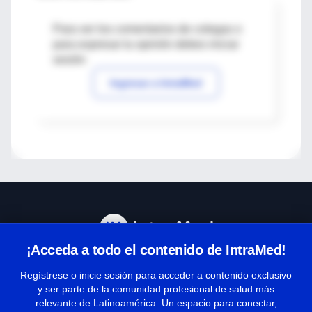
Para ver los comentarios de colegas o
para expresar tu opinión debes iniciar
sesión
Ingresar a IntraMed
¡Acceda a todo el contenido de IntraMed!
Centro de Ayuda
Regístrese o inicie sesión para acceder a contenido exclusivo
y ser parte de la comunidad profesional de salud más
relevante de Latinoamérica. Un espacio para conectar,
Términos y condiciones