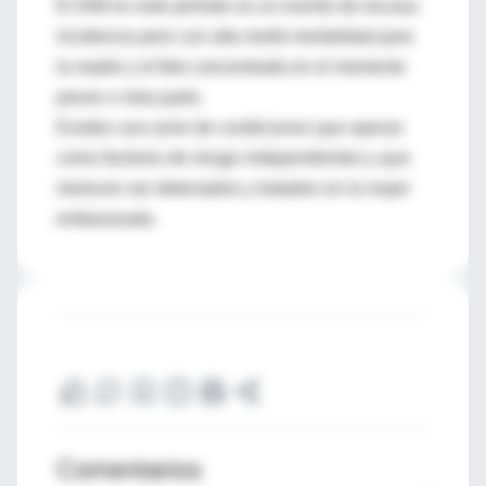
El IAM en este período es un evento de escasa
incidencia pero con alta morbi-mortalidad para
la madre y el feto concentrada en el momento
previo o intra parto.
Existen una serie de condiciones que operan
como factores de riesgo independientes y que
merecen ser detectados y tratados en la mujer
embarazada.
Comentarios