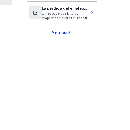
La pérdida del empleo
El riesgo de que la salud
incrementa el riesgo
empeore se duplica cuando un
cardiovascular
trabajador es despedido o deja
el empleo de forma voluntaria.
Ver más