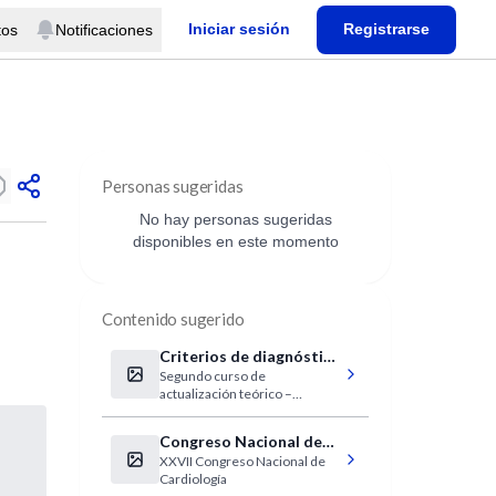
Iniciar sesión
Registrarse
tos
Notificaciones
Personas sugeridas
No hay personas sugeridas
disponibles en este momento
Contenido sugerido
Criterios de diagnóstico
Segundo curso de
e internación en la
actualización teórico –
guardia de pediatría
práctico.
Congreso Nacional de
XXVII Congreso Nacional de
Cardiología 2009 (FAC)
Cardiología