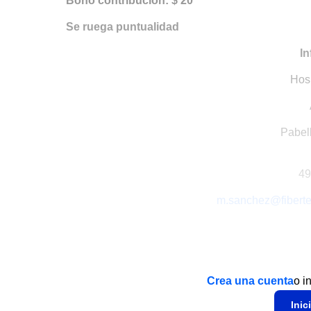
Bono contribución: $ 20
Se ruega puntualidad
In
Hosp
Pabell
49
m.sanchez@fiberte
Crea una cuenta
o i
Inic