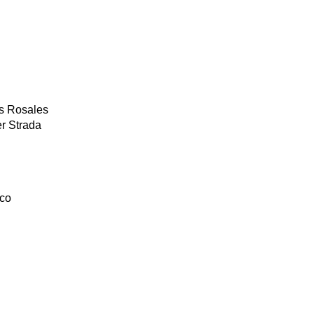
os Rosales
er Strada
ico