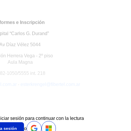
formes e Inscripción
ital “Carlos G. Durand”
Av Díaz Vélez 5044
ón Herrera Vega - 2º piso
Aula Magna
82-1050/5555 int. 218
l.com.ar
-
esterkrengel@fibertel.com.ar
niciar sesión para continuar con la lectura
o
ia sesión