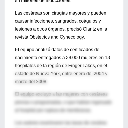
en millones de inducciones.
Las cesáreas son cirugías mayores y pueden
causar infecciones, sangrados, coágulos y
lesiones a otros órganos, precisó Glantz en la
revista Obstetrics and Gynecology.
El equipo analizó datos de certificados de
nacimiento entregados a 38.000 mujeres en 13
hospitales de la región de Finger Lakes, en el
estado de Nueva York, entre enero del 2004 y
marzo del 2008.
El equipo excluyó a las mujeres con cesáreas
previas o programadas, o que habían ingresado
al hospital por ruptura de membranas.
Los autores examinaron las tasas de cesárea