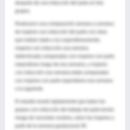
después de una inducción del parto en tres
grupos.
Realizaron una comparación semana a semana
de mujeres con inducción del parto con otras
que habían dado a luz espontáneamente;
mujeres con inducción una semana
determinada comparadas con mujeres con parto
espontáneo luego de esa semana, y mujeres
con inducción una semana dada comparadas
con mujeres con parto espontáneo esa semana
o la siguiente.
El estudio reveló rápidamente que todos los
grupos con inducción del trabajo de parto tenían
riesgo de necesitar cesárea, salvo las mujeres a
partir de la semana gestacional 39.