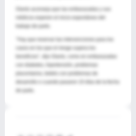
Glantz aconseja que las embarazadas y sus
médicos esperen el inicio espontáneo del
trabajo de parto.
"Hay que reservar las intervenciones para los
casos en los que el riesgo supera los
beneficios", dijo Glantz, como en embarazadas
con diabetes, hipertensión, problemas
placentarios, bebés con problemas de
desarrollo o cuando pasaron 10 días de la fecha
de parto.