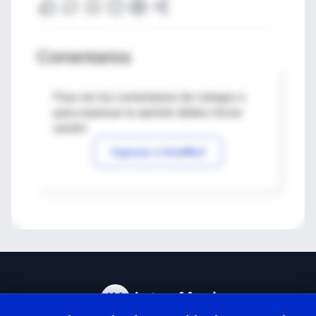
Comentarios
Para ver los comentarios de colegas o
para expresar tu opinión debes iniciar
sesión
Ingresar a IntraMed