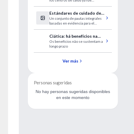
los centros de salud ya fue
centros sanitarios
advertida por SEMERGEN en el
pasado mes de diciembre, lo que
Estándares de cuidado de
evidencia una vez más que hasta
Un conjunto de pautas integrales
la diabetes 2024
que no llega el problema a los
basadas en evidencia para el
hospitales nadie escucha a la
manejo de la diabetes tipo 1, tipo 2,
Atención Primaria”, expresaron.
diabetes gestacional y prediabetes
Ciática: há benefícios na
Os benefícios não se sustentam a
cirurgia?
longo prazo
Ver más
Personas sugeridas
No hay personas sugeridas disponibles
en este momento