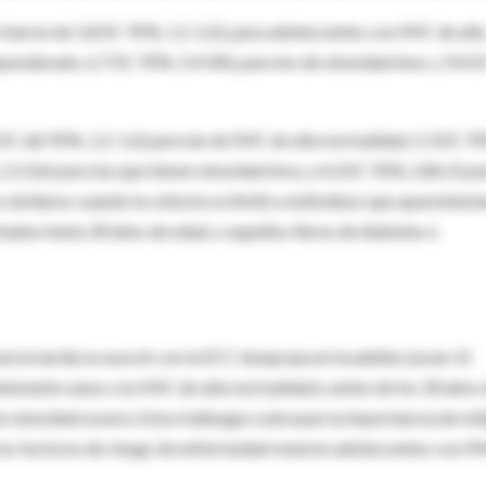
 fueron de 1,8 (IC 95%, 1,5-2,2), para adolescentes con IMC de alt
ponderado, 6,7 (IC 95%, 5,4-84), para los de obesidad leve, y 9,4 (
 (IC del 95%, 1,2-1,6) para las de IMC de alta normalidad, 2,3 (IC 9
 2,13,6) para las que tienen obesidad leve, y 4,3 (IC 95%, 2,86,5) pa
n similares cuando la cohorte se limitó a individuos que aparentem
ados hasta 30 años de edad, o aquellos libres de diabetes e
encia tardía se asoció con la ECC temprana en la adultez joven. El
temente sanos con IMC de alta normalidad y antes de los 30 años 
n obesidad severa. Estos hallazgos subrayan la importancia de mit
 los factores de riesgo de enfermedad renal en adolescentes con I