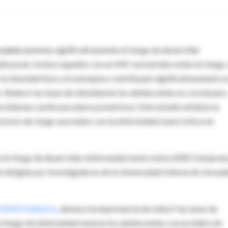
scente
aumenta significativamente el riesgo de desarrollar
ta joven. Incluso aquellos con un IMC normal alto están en riesgo.
 la obesidad leve y el sobrepeso contribuyen significativamente a 
Reducir las tasas de obesidad en los adolescentes es crucial para
problemas cardiovasculares posteriores. Este estudio enfatiza la
ctores de riesgo asociados con la enfermedad renal crónica en
el riesgo de desarrollar enfermedad renal crónica (ERC) tempran
te dirigido por investigadores de la Universidad Hebrea de Jerusal
JAMA Pediatrics
, destaca la importancia de reducir las tasas de
 riesgo de enfermedad renal en los adolescentes con un índice de