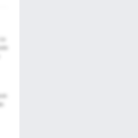
 La
este
a en
én