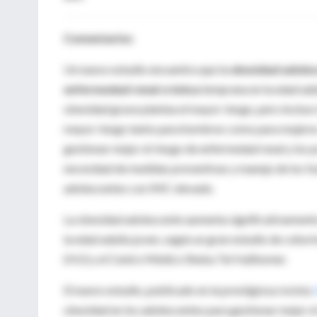
Comentarios
Un nuevo estudio encuentra que la
obesidad adole
enfermedad renal crónica
temprana en la edad adul
obesidad grave plantea el mayor riesgo, pero incluso
mayor riesgo tanto para hombres como para mujeres. 
gestionar mejor el riesgo de enfermedad renal y los 
necesidad de medidas preventivas y manejo de los fa
adolescentes con IMC elevado.
La obesidad adolescente aumenta significativamente 
la edad adulta joven, según un gran estudio de cohor
(HU) y el Centro Médico Sheba Tel HaShomer.
El nuevo estudio, publicado en la prestigiosa revista
obesidad en los adolescentes para gestionar mejor el