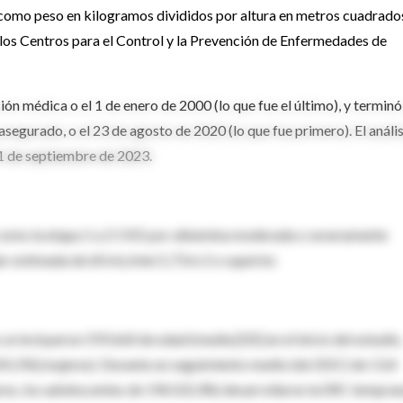
ó como peso en kilogramos divididos por altura en metros cuadrado
 los Centros para el Control y la Prevención de Enfermedades de
n médica o el 1 de enero de 2000 (lo que fue el último), y terminó
 asegurado, o el 23 de agosto de 2020 (lo que fue primero). El anális
11 de septiembre de 2023.
 como la etapa 1 a 2 CKD por albúmina moderada o severamente
ar estimada de 60 mL/min/1,73 m 2 o superior.
 se incluyeron 593 660 de edad (media [DE] en el inicio del estudio,
[45,5%] mujeres). Durante un seguimiento medio (de DDC) de 13,4
jeres, los adolescentes de 1963 (0,3%) desarrollaron la ERC tempran