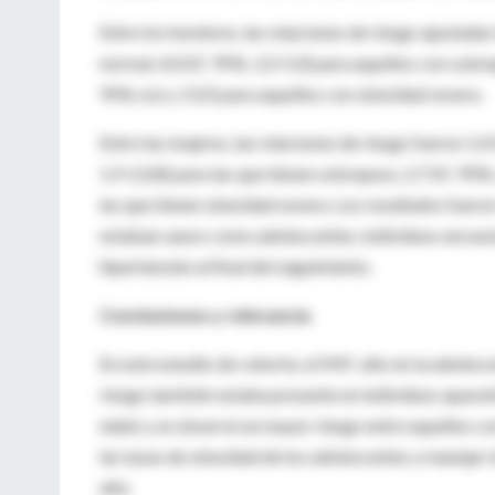
Entre los hombres, las relaciones de riesgo ajustadas
normal, 4,0 (IC 95%, 3,3-5,0) para aquellos con sobre
95%, 6,6 y 13,5) para aquellos con obesidad severa.
Entre las mujeres, las relaciones de riesgo fueron 1,4
1,9-2,0,8) para las que tienen sobrepeso, 2,7 (IC 95%,
las que tienen obesidad severa. Los resultados fuero
estaban sanos como adolescentes, individuos encuest
hipertensión al final del seguimiento.
Conclusiones y relevancia
En este estudio de cohorte, el IMC alto en la adolesc
riesgo también estaba presente en individuos aparen
edad, y se observó un mayor riesgo entre aquellos co
las tasas de obesidad de los adolescentes y manejar
alto.