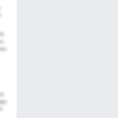
a
IC
5%,
ra
ente
de
igar
MC