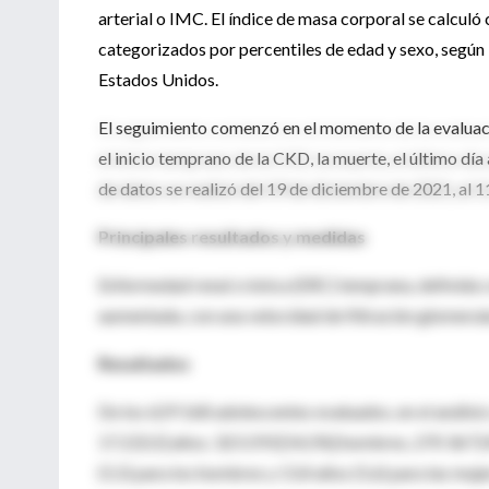
arterial o IMC. El índice de masa corporal se calcul
categorizados por percentiles de edad y sexo, según
Estados Unidos.
El seguimiento comenzó en el momento de la evaluació
el inicio temprano de la CKD, la muerte, el último día
de datos se realizó del 19 de diciembre de 2021, al 
Principales resultados y medidas
Enfermedad renal crónica (ERC) temprana, definida
aumentada, con una velocidad de filtración glomerul
Resultados
De los 629 168 adolescentes evaluados, en el análisis
17.2 [0,5] años; 323 293 [54,5%] hombres, 270 367 
(5,5) para los hombres y 13,4 años (5,6) para las mu