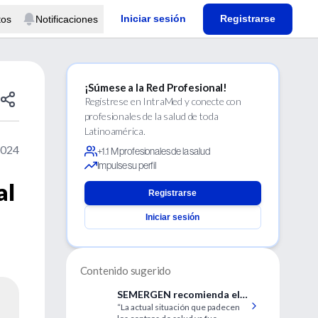
Iniciar sesión
Registrarse
tos
Notificaciones
¡Súmese a la Red Profesional!
Regístrese en IntraMed y conecte con
profesionales de la salud de toda
Latinoamérica.
2024
+1.1 M profesionales de la salud
Impulse su perfil
al
Registrarse
Iniciar sesión
Contenido sugerido
SEMERGEN recomienda el
“La actual situación que padecen
uso de mascarillas en