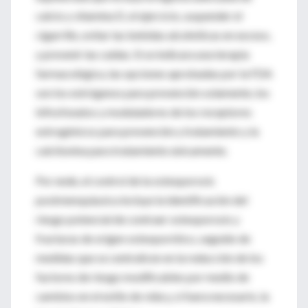
calcio y vitamina D, el ejercicio, suspender el
cigarrillo, evitar las bebidas alcohólicas en exceso,
y prevenir las caídas. Si se indicara una terapia
farmacológica, las opciones aprobadas por la FDA
son los estrógenos para prevención solamente, los
bifosfonatos y moduladores de los receptores
estrogénicos para prevención y tratamiento y la
calcitonina para tratamiento únicamente.
Por ende, el control de la osteoporosis
postmenopáusica incluye la identificación del
riesgo potencial de contraer osteoporosis y
fracturas de origen osteoporótico, seguido de
medidas que se centralicen en la reducción de los
factores de riesgo modificables por medio de
cambios en el estilo de vida y, si fuera necesario, la