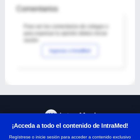
Comentarios
Para ver los comentarios de colegas o
para expresar tu opinión debes iniciar
sesión
Ingresar a IntraMed
¡Acceda a todo el contenido de IntraMed!
Centro de Ayuda
Regístrese o inicie sesión para acceder a contenido exclusivo