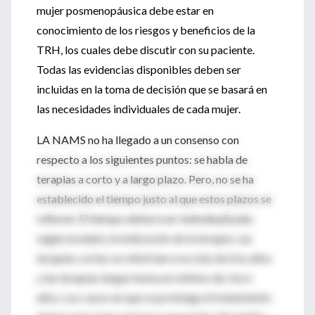
mujer posmenopáusica debe estar en
conocimiento de los riesgos y beneficios de la
TRH, los cuales debe discutir con su paciente.
Todas las evidencias disponibles deben ser
incluidas en la toma de decisión que se basará en
las necesidades individuales de cada mujer.
LA NAMS no ha llegado a un consenso con
respecto a los siguientes puntos: se habla de
terapias a corto y a largo plazo. Pero, no se ha
establecido el tiempo justo al que estos plazos se
refieren. El tiempo deberá ser individualizado
según la edad y la indicación de la terapia. Las
terapias cortas se referirían a no más de tres años
y las terapias largas hasta un mínimo de cinco
años. Los casos en que se prolonga el tratamiento