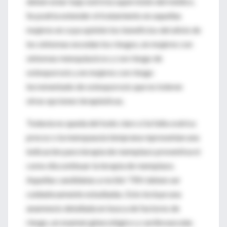
deben estar bajo estricta supervisión del médico.
Se podría extender el tratamiento en aquellas
mujeres en cuya opinión los beneficios del alivio de
los síntomas excedan los riesgos, en mujeres con
síntomas menopáusicos y con riesgo de
osteoporosis y en mujeres con riesgo
incrementado de osteoporosis que no toleren
otras opciones terapéuticas.
Todavía no queda del todo claro si la falla ovárica
precoz o la menopausia temprana representan una
indicación para terapia de reemplazo preventiva ni
como discontinuar la terapia de reemplazo.
Aquellas candidatas a recibir TRH deben ser
cuidadosamente estudiadas. Esto incluye una
anamnesis detallada en busca de factores de
riesgo, un examen ginecológico y cardiovascular,