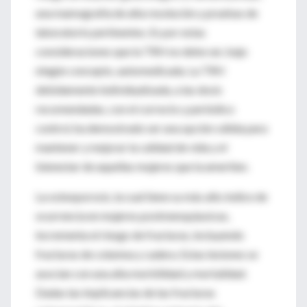
una mamografía de alta resolución y pruebas de
laboratorio pertinentes. Es por estas
consideraciones que la TRH no debe ser, bajo
ningún concepto, automedicada. La TRH
debidamente individualizada, a las dosis
recomendadas, con el correcto y periódico
control, ha demostrado ser una opción válida para
mantener y mejorar la calidad de vida y el
bienestar de aquellas mujeres que la ameriten.
La osteoporosis, la cual tiene su más alto índice de
ocurrencia en mujeres postmenopáusicas,
incrementa el riesgo de fracturas, incluyendo
fracturas de columna y cadera. Estas lesiones se
asocian con una alta morbilidad y mortalidad.
Dadas las implicancias de las fracturas