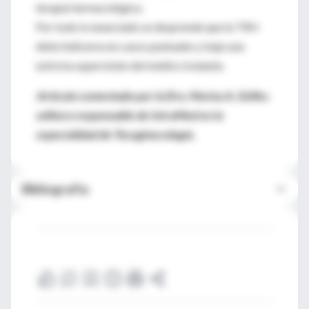
terapia farmacológica.
Por todo lo enunciado se desprende que la TRH
debe indicarse en casos puntuales y bajo una
estricta supervisión del médico tratante.
Artículo comentado por la Dra. Marisa A. Géller,
editora responsable de IntraMed en la
especialidad de Tocoginecología.
Bibliografía