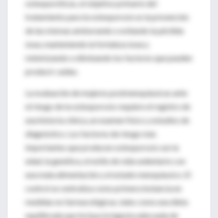
osteoporóticas, el objetivo primario del
tratamiento para la osteoporosis es la prevención
de las mismas aminorando o evitando la pérdida
ósea, manteniendo la fortaleza ósea y
minimizando o eliminando los factores que pueden
producir caídas.
La evaluación de mujeres postmenopáusicas ante
el riesgo de la osteoporosis requiere el registro de
una historia clínica, un examen físico y estudios de
diagnóstico. Los factores de riesgo más
importantes que producen osteoporosis son la
edad, la genética, el estilo de vida sedentario con
una mala alimentación y el estado menopáusico. El
control se centraliza como primera instancia en
medidas no farmacológicas, tales como una dieta
equilibrada que incluya la ingesta adecuada de