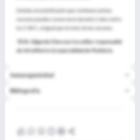
Debido al estabilizante que contienen ambas
vacunas pueden conservarse durante 2 años entre
los 2-80 C, al igual que el resto de las vacunas.
*El Dr. Edgardo Checcacci es editor responsable
de IntraMed en la especialidad de Pediatría.
Inmunogenicidad
Bibliografía