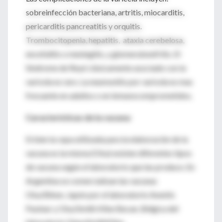
sobreinfección bacteriana, artritis, miocarditis,
pericarditis pancreatitis y orquitis.
Trombocitopenia, hepatitis, ataxia cerebelosa,
encefalitis o meningitis, y glomerulonefritis. El
Síndrome de Reyé clásicamente asociado con la
varicela es raro. La neumonitis por varicela es mas
frecuente en adultos o en inmunocomprometidos.
Características de la vacuna:
Si bien la cepa utilizada para la elaboración de la
vacuna es la misma (Oka) existen diferentes tipos
de vacuna según el laboratorio que las produce. En
Argentina se comercializan las vacunas
Oka/Biken, Japón por el laboratorio Aventis
Pasteur y Oka/Smith Kline Becan, Bélgica del