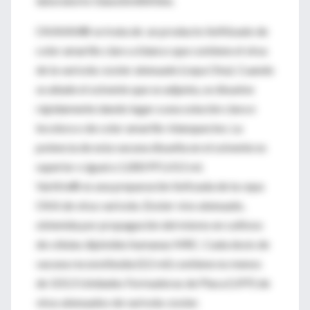
laboratorio GlaxoSmithKline.
OKAVAX® se trata de un producto liofilizado de
color amarillo claro a blanco que contiene el virus
de la varicela-zoster atenuado (cepa Oka). Cuando
se añade el solvente que se adjunta, se disuelve
rápidamente dando lugar a una solución clara e
incolora o de color amarillo-blanquecino. La
potencia de esta vacuna disuelta en el solvente es
superior o igual a 1,000 PFU/0.5 ml.
Varilrix® es una preparación liofizada de la cepa
OKA de virus varicela-Zoster vivo atenuado,
obtenida por propagación del mismo en cultivos
de células diploides humanas MRC. Cada dosis de
vacuna reconstituída (0,5 ml) contiene no menos
de 103.3 Unidades Formadoras de Placa (UFP) de
virus atenuados de varicela-zoster.