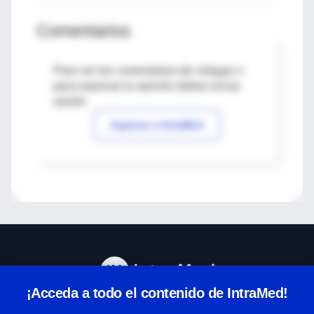
Comentarios
Para ver los comentarios de colegas o
para expresar tu opinión debes iniciar
sesión
Ingresar a IntraMed
¡Acceda a todo el contenido de IntraMed!
Centro de Ayuda