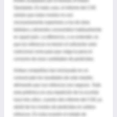
límites aceptados por el Bureau of Indian
Standards. En todo caso, el informe del CSE
señala que estos niveles no son
necesariamente superiores a los de otras
bebidas y alimentos consumidos habitualmente
en aquel país. La diferencia, a su entender, es
que los refrescos no tienen el suficiente valor
nutricional como para que valga la pena el
consumo de esas cantidades de pesticidas.
Ambas compañías han rechazado en un
comunicado los resultados de este estudio,
afirmando que sus refrescos son seguros. Toda
esta polémica es una repetición de la ocurrida
hace tres años, cuando otro informe del CSE ya
alertó de los niveles de pesticidas en ambos
refrescos. En esta ocasión el estado de