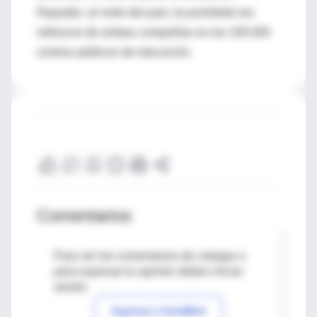
Rajastán, al norte del país, ha prohibido los
refrescos de ambas compañías en los 100.000
centros públicos de educación.
Comentarios
Para ver los comentarios de colegas o
para expresar tu opinión debes iniciar
sesión
Ingresar a IntraMed