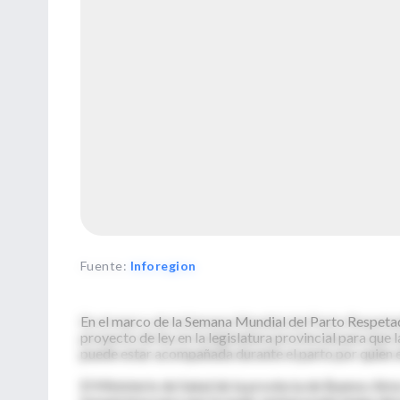
Fuente
:
Inforegion
En el marco de la Semana Mundial del Parto Respetad
proyecto de ley en la legislatura provincial para que
puede estar acompañada durante el parto por quien e
El Ministerio de Salud de la provincia de Buenos Aire