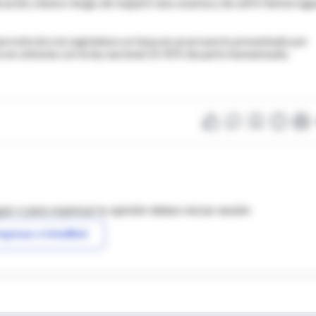
ación, menos riesgo de requerir una cesárea y de sufrir hemorragi
 provincial a la Legislatura se basa en un proyecto presentado por
a en sintonía con la ley nacional 25.929, de parto humanizado.
as o para expresar tu opinión debes iniciar sesión
ngresar a IntraMed