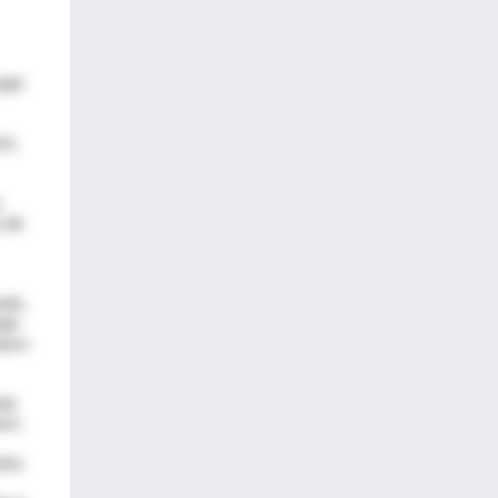
ujer
ir,
s
s de
ado,
jer
mpos
da
aró.
leto