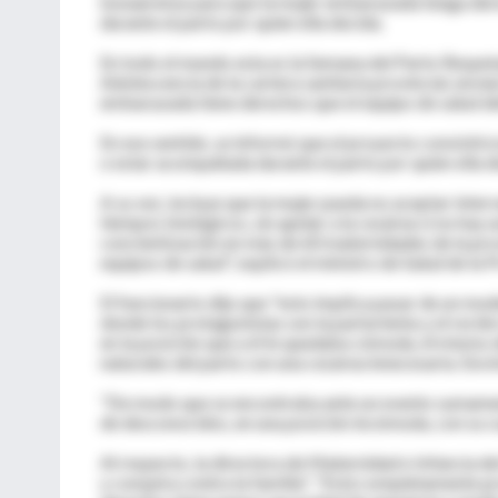
bonaerense para que la mujer embarazada tenga derec
durante el parto por quien ella decida.
En todo el mundo esta es la Semana del Parto Respeta
Adolescencia de la cartera sanitaria provincial, envia
embarazada tiene derechos que el equipo de salud d
En ese sentido, se informó que el proyecto consistirá 
o estar acompañada durante el parto por quien ella de
A su vez, incluye que la mujer pueda no aceptar inter
tiempos biológicos, sin apelar a la cesárea si no ha
concientización en más de 60 maternidades de la prov
equipos de salud", explicó el ministro de Salud de la 
El funcionario dijo que "esto implica pasar de un mo
donde los protagonistas son la parturienta y el recién
en la posición que a él le quedaba cómoda, él mismo d
naturales del parto con una cesárea innecesaria. Enci
"De modo que se encontraba ante un evento sumament
de desconocidos, en una posición incómoda, con su cu
Al respecto, la directora de Maternidad e Infancia del
y conspira contra la familia". "Está completamente