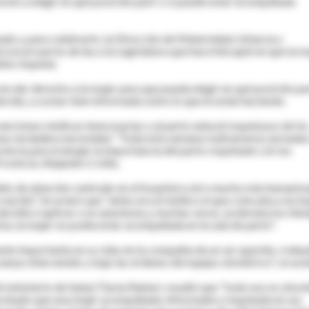
ho a elegir en qué posición parir o si puede estar acompañada
do y, para celebrarlo, la Dirección de Maternidad, Infancia y
rá un proyecto de ley a la Legislatura que hace hincapié en que la m
ebe respetar.
en dar derecho a la mujer para que pueda elegir en qué posición par
cida, y a estar bien informada sobre lo que le están haciendo.
venciones médicas innecesarias y al parto natural respetuoso de lo
y una verdadera necesidad. "Toda esta semana realizaremos jornada
incia para trabajar la importancia del parto respetado con los
Provincia, Alejandro Collia.
delo de atención centrado en el hospital a otro mucho más humaniz
 nacido". Se aclaró que "antes era el médico el que colocaba a la mu
ecidía si aplicar o no anestesia y, muchas veces, aceleraba los tie
ma, la mujer no podía estar acompañada en la sala de parto".
e importante en su vida sin la compañía de un ser querido, rodea
erpo intervenido y bajo las órdenes del equipo obstétrico", se acl
 ministerio de Salud, Flavia Raineri, resaltó que "todo eso es obso
 probado que una mujer acompañada, informada y respetada en sus