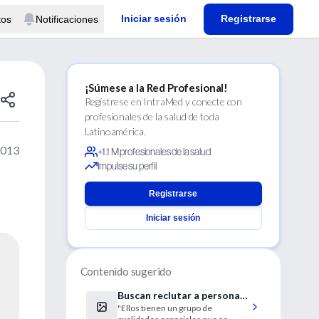
Iniciar sesión
Registrarse
tos
Notificaciones
¡Súmese a la Red Profesional!
Regístrese en IntraMed y conecte con
profesionales de la salud de toda
Latinoamérica.
2013
+1.1 M profesionales de la salud
Impulse su perfil
Registrarse
Iniciar sesión
Contenido sugerido
Buscan reclutar a personas
"Ellos tienen un grupo de
con autismo como