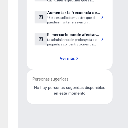
cualidades especiales que se
programadores
ajusta a SAP".
Aumentar la frecuencia de
"Este estudio demuestra que si
ejercicio intenso aliviaría la
pueden mantenerse en un
fibromialgia
programa de ejercicio en el largo
plazo sería muy útil para ellos".
El mercurio puede afectar
La administración prolongada de
la estructura de las
pequeñas concentraciones de
arterias
mercurio es capaz de cambiar la
estructura de las arterias, según
un trabajo publicado en Toxicology
Ver más
and Applied Pharmacology.
Personas sugeridas
No hay personas sugeridas disponibles
en este momento