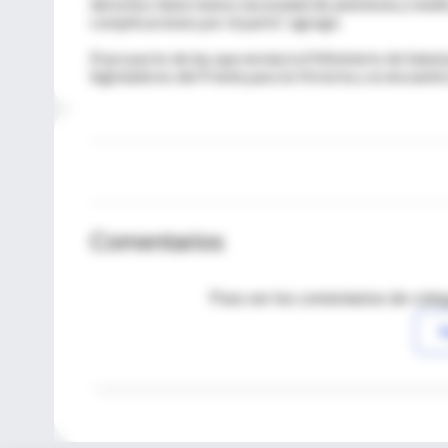
derechos tiene menos necesidad de anestesia y medic
complicaciones por el parto", agregó.
El proyecto de ley que enviará el Ministerio de Salud
legisladores del Frente para la Victoria y se encuentr
Comentarios
Para ver los comentarios de coleg
I