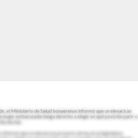
o, el Ministerio de Salud bonaerense informó que se elevará un
 la mujer embarazada tenga derecho a elegir en qué posición parir o 
lla decida.
s informó que se elevará un proyecto de ley en la legislatura