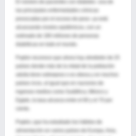
El número de pacientes con diabetes -una de
las principales enfermedades crónicas
provocadas por el exceso de peso- ya está
alcanzando niveles epidémicos, con un
estimado de 180 millones de personas
diabéticas en todo el mundo.
Popkin reconoce que ahora hay alrededor de 25
países donde más de la mitad de la población
adulta tiene sobrepeso o es obesa y en muchos
países ricos, al igual que en naciones de
ingresos medios como Sudáfrica, México y
Egipto, la tasa alcanza entre el 60 y el 70 por
ciento.
Popkin, que ha estudiado los hábitos de
alimentación en varios países de Europa, Asia,