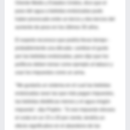
Oriente Medio y Estados Unidos, dice que el
paso del agua a bebidas endulzadas pudo
haber provocado entre un tercio y dos tercios del
aumento de peso en los últimos 30 años.
El experto reconoce que podría llevar tiempo -
probablemente una década- cambiar el gusto
por las bebidas endulzadas, pero dijo que los
políticos deben tomar como ejemplo al tabaco y
usar los impuestos como un arma.
"Me gustaría un sistema en el cual las bebidas
endulzadas sean las que más pagan impuestos,
las bebidas dietéticas menos y el agua ningún
impuesto", dijo Popkin. "Si ese impuesto elevara
el costo en un 15 o 20 por ciento, tendría un
efecto significativo en el abandono de las