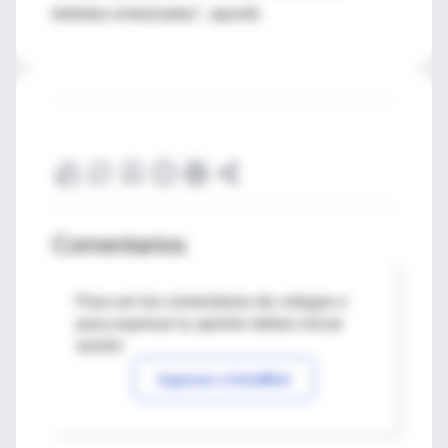
bebidas endulzadas", apuntó.
Comentarios
Para ver los comentarios de colegas o
para expresar tu opinión debes iniciar
sesión
Ingresar a IntraMed