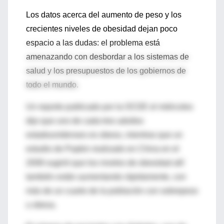
Los datos acerca del aumento de peso y los
crecientes niveles de obesidad dejan poco
espacio a las dudas: el problema está
amenazando con desbordar a los sistemas de
salud y los presupuestos de los gobiernos de
todo el mundo.
Un reporte publicado por la OCDE el miércoles
dijo que uno de cada tres adultos
estadounidenses es obeso, mientras que un
estudio de Popkin realizado en China en el
2008 sugirió que los niveles de obesidad allí
también están aumentando rápidamente, con
más de un cuarto de la población con sobrepeso
u obesa.