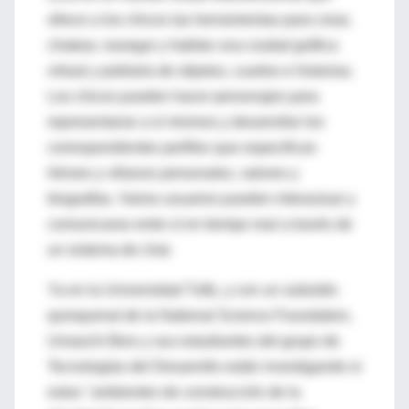
ofrece a los chicos las herramientas para crear,
chatear, navegar y habitar una ciudad gráfica
virtual y poblarla de objetos, cuartos e historias.
Los chicos pueden hacer personajes para
representarse a sí mismos y desarrollar los
correspondientes perfiles que especifican
héroes y villanos personales, valores y
biografías. Varios usuarios pueden interactuar y
comunicarse entre sí en tiempo real a través de
un sistema de chat.
Ya en la Universidad Tufts, y con un subsidio
quinquenal de la National Science Foundation,
Umaschi Bers y sus estudiantes del grupo de
Tecnologías del Desarrollo están investigando si
estos "ambientes de construcción de la