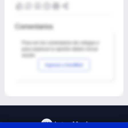
Comentarios
Para ver los comentarios de colegas o
para expresar tu opinión debes iniciar
sesión
Ingresar a IntraMed