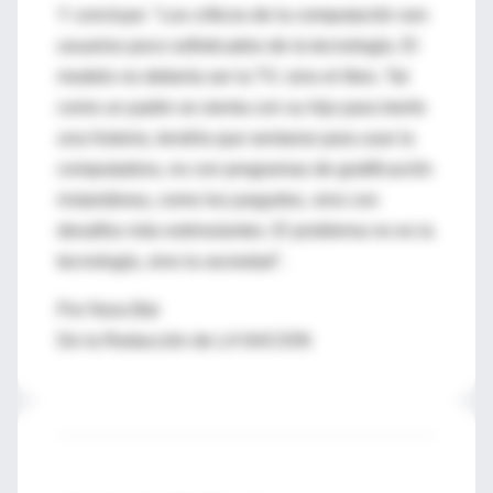
Y concluye: "Los críticos de la computación son
usuarios poco sofisticados de la tecnología. El
modelo no debería ser la TV, sino el libro. Tal
como un padre se sienta con su hijo para leerle
una historia, tendría que sentarse para usar la
computadora, no con programas de gratificación
instantánea, como los jueguitos, sino con
desafíos más estimulantes. El problema no es la
tecnología, sino la sociedad".
Por Nora Bär
De la Redacción de LA NACION