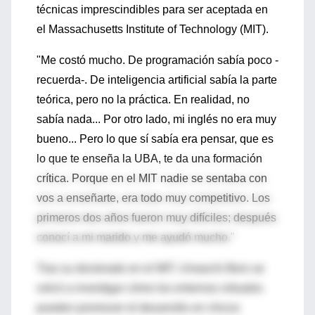
técnicas imprescindibles para ser aceptada en
el Massachusetts Institute of Technology (MIT).
"Me costó mucho. De programación sabía poco -
recuerda-. De inteligencia artificial sabía la parte
teórica, pero no la práctica. En realidad, no
sabía nada... Por otro lado, mi inglés no era muy
bueno... Pero lo que sí sabía era pensar, que es
lo que te enseña la UBA, te da una formación
crítica. Porque en el MIT nadie se sentaba con
vos a enseñarte, era todo muy competitivo. Los
primeros dos años fueron muy difíciles; después
conocí a mi marido y me ayudó mucho."
Tras su doctorado en el MIT, Umaschi Bers se
volcó a investigar cómo los entornos virtuales
pueden promover el desarrollo en chicos