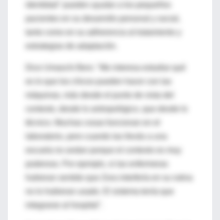
identidad" pueden ayudar a los pequeños
pacientes en su desarrollo personal y social,
tanto como en su adherencia al tratamiento y
estrategias de adaptación.
Dice Umaschi Bers: "Me interesa estudiar qué
es lo que los chicos pueden hacer con las
máquinas, más desde el punto de vista del
contexto, desde lo antropológico, que desde lo
técnico. Muchas cosas funcionan en el
laboratorio, pero cuando las llevás a una
escuela no andan porque el contexto es muy
poderoso. Por ejemplo, si las enfermeras
hubieran sentido que Zora interfería en su rutina
no lo hubieran usado. El sistema tenía que
integrarse al hospital".