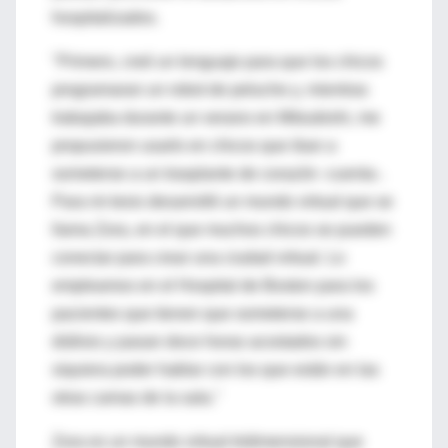
hospitalizados.
"Primero, creé un lenguaje para que los chicos
programaran un robot de peluche y, mientras
trabajaba durante un verano en Mitsubishi, me
propusieron usarlo en chicos que iban a
someterse a un trasplante de corazón -cuenta-.
Para mi tesis desarrollé un mundo virtual que se
llama Zora, en el que muchos chicos se pueden
conectar para crear una ciudad virtual. Lo
empleamos en el Hospital de Boston para los
pacientes que tienen que someterse a una
diálisis y pasan doce horas acostados sin
siquiera poder hablar con los que están en las
otras camas de la sala."
Zora es un mundo virtual tridimensional que