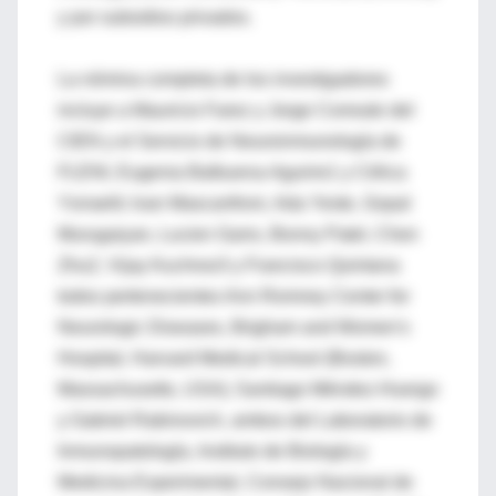
y por subsidios privados.
La nómina completa de los investigadores
incluye a Mauricio Farez y Jorge Correale del
CIEN y el Servicio de Neuroinmunología de
FLENI, Eugenia Balbuena-Aguirre1 y Célica
Ysrraelit; Ivan Mascanfroni, Ada Yeste, Gopal
Murugaiyan, Lucien Garro, Bonny Patel, Chen
Zhu2, Vijay Kuchroo3 y Francisco Quintana
todos pertenecientes Ann Romney Center for
Neurologic Diseases, Brigham and Women's
Hospital, Harvard Medical School (Boston,
Massachusetts, USA); Santiago Méndez-Huergo
y Gabriel Rabinovich, ambos del Laboratorio de
Inmunopatología, Instituto de Biología y
Medicina Experimental, Consejo Nacional de