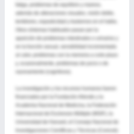
fatiga, problemas de equilibrio y mareos,
además de alteraciones visuales, visión doble,
temblores, espasticidad y trastornos en el habla.
Otros síntomas habituales pasan por la
aparición de problemas intestinales o urinarios y
en la función sexual, sensibilidad incrementada
al calor, problemas con la memoria a corto plazo
y, ocasionalmente, problemas de juicio o de
razonamiento (cognitivos).
La investigación y los recursos humanos fueron
financiados por la Fundación Allende y la
Academia Nacional de Medicina, la Federación
Internacional de Esclerosis Múltiple (MSIF), la
Universidad de Harvard, el Consejo Nacional de
Investigaciones Científicas y Técnicas (Conicet);