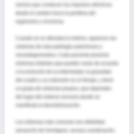
nervios que conducen los impulsos eléctricos
desde el cerebro hacia la periferia del
organismo y viceversa.
Cuando se ve afectada la mielina, aparecen los
síntomas de esta patología autoinmune y
neurodegenerativa. Cada paciente presenta
síntomas distintos que pueden variar de acuerdo
a la evolución de la enfermedad, la gravedad
del cuadro y su extensión en el tiempo, y tiene
un grupo de síntomas propios, que dependen
del lugar del sistema nervioso donde se
manifiesta la desmielinización.
Los síntomas más comunes son debilidad,
sensación de hormigueo, escasa coordinación,