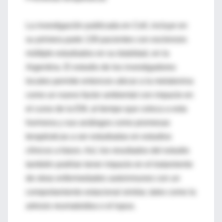
La investigación publicada en Cell, incluye en
su primera parte 139 pacientes con esclerosis
múltiple estudiados en su totalidad, en la
Argentina. El estudio de los investigadores
locales permite entonces ubicar a la melatonina
como un nuevo factor ambiental con impacto en
el curso de la EM, al tiempo que coloca a esta
hormona y sus análogos como promesas
terapéuticas a ser estudiadas en estudios
clínicos a futuro. Así, los resultados del estudio
también podrían tener impacto en el tratamiento
de otras enfermedades autoinmunes con un
comportamiento estacional similar, tales como la
artrosis reumatoidea o el lupus.