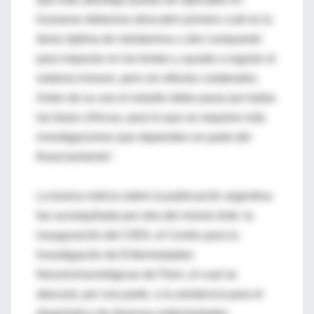
humanos debemos descubrir primero cuál es la
dosis óptima de melatonina u otro compuesto
para impactar en los brotes y ayudar a regular el
sistema inmune, pero sin efectos colaterales.
Antes de su uso el estudio debe pasar por todas
las fases clínicas, para lo que se requiere más
investigaciones que dependen en parte del
financiamiento".
La buena noticia sobre la publicación argentina
fue acompañada por otra del mismo tinte: la
inauguración del CIEN, el Centro para la
Investigación de Enfermedades
Neuroinmunológicas de Fleni, el cual se
abocará, por una parte, a la asistencia para el
diagnóstico de diversas enfermedades