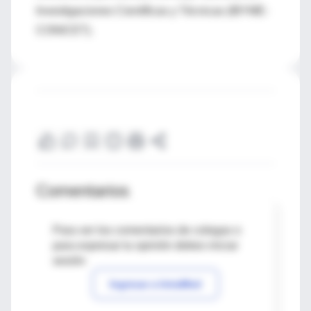
Investigaciones Científicas y Técnicas (IBYME-
CONICET).
Comentarios
Para ver los comentarios de colegas o
para expresar tu opinión debes iniciar
sesión
Ingresar a IntraMed