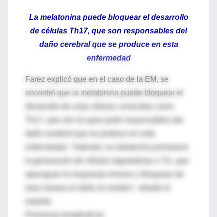
La melatonina puede bloquear el desarrollo
de células Th17, que son responsables del
daño cerebral que se produce en esta
enfermedad
Farez explicó que en el caso de la EM, se
encontró que la melatonina puede bloquear el
desarrollo de unas células conocidas como
Th17, que son en gran parte responsables del
daño cerebral que se produce en esta
enfermedad. "Además, la melatonina promueve
la generación de células reguladoras o Tr1, que
apaciguan la respuesta inmune y bloquean de
esta manera el daño al cerebro", añadió el
experto.
Promesas terapéuticas