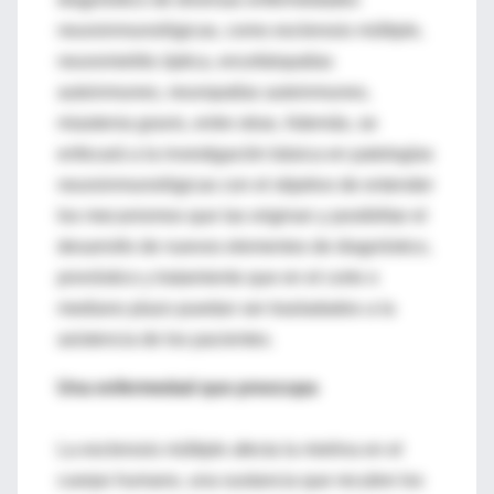
neuroinmunológicas, como esclerosis múltiple,
neuromielitis óptica, encefalopatías
autoinmunes, neuropatías autoinmunes,
miastenia gravis, entre otras. Además, se
enfocará a la investigación básica en patologías
neuroinmunológicas con el objetivo de entender
los mecanismos que las originan y posibilitar el
desarrollo de nuevos elementos de diagnóstico,
pronóstico y tratamiento que en el corto o
mediano plazo puedan ser trasladados a la
asistencia de los pacientes.
Una enfermedad que preocupa
La esclerosis múltiple afecta la mielina en el
cuerpo humano, una sustancia que recubre los