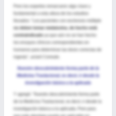
Pero los expertos remarcaron algo clave y
fundamental a esta altura de los estudios
llevados: "Los pacientes con esclerosis múltiple
no deben tomar melatonina
,
de hecho está
contraindicado
ya que aún no se han hecho
los ensayos clínicos correspondientes en
humanos para determinar las dosis correctas de
ingesta", aclaró Correale.
Nuestro descubrimiento forma parte de la
Medicina Traslacional, es decir, ir desde la
investigación básica a la aplicada
Y agregó: "Nuestro descubrimiento forma parte
de la Medicina Traslacional, es decir, ir desde la
investigación básica a la aplicada. Pero para
que este abordaje pueda ser aplicable en