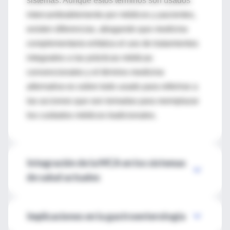
sistemas. Aunque estos términos son usados
intercambiablemente por médicos y pacientes,
existen diferencias, abogando que
medicina
complementaria
enfatiza el uso de tratamientos
integrados a las prácticas médicas
convencionales y el término
medicina
alternativa
es sobre todo usado para referirse a
las acciones que son tomadas para reemplazar
los cuidados médicos tradicionales.
Integración de la MCA en los sistemas
de salud actuales
Implicaciones en la gastroenterología