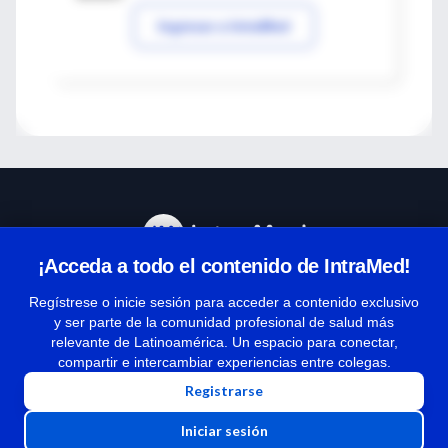
Ingresar a IntraMed
¡Acceda a todo el contenido de IntraMed!
Centro de Ayuda
Regístrese o inicie sesión para acceder a contenido exclusivo
y ser parte de la comunidad profesional de salud más
relevante de Latinoamérica. Un espacio para conectar,
Términos y condiciones
compartir e intercambiar experiencias entre colegas.
| Políticas de privacidad
Registrarse
| Todos los derechos reservados | Copyright 1997-2026
Iniciar sesión