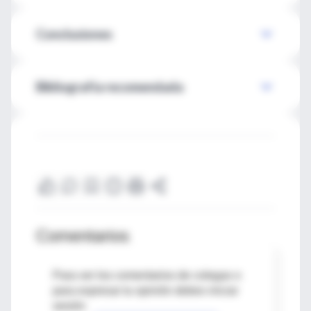
Conclusiones
Bibliografía recomendada
Comentarios
Para ver los comentarios de colegas o
para expresar tu opinión debes iniciar
sesión