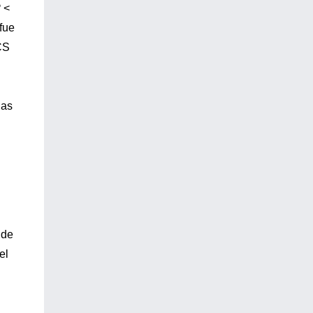
P
<
fue
CS
das
 de
el