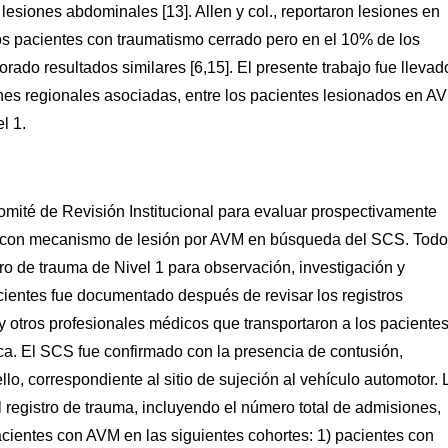
esiones abdominales [13]. Allen y col., reportaron lesiones en
os pacientes con traumatismo cerrado pero en el 10% de los
rado resultados similares [6,15]. El presente trabajo fue llevad
ones regionales asociadas, entre los pacientes lesionados en A
l 1.
Comité de Revisión Institucional para evaluar prospectivamente
3 con mecanismo de lesión por AVM en búsqueda del SCS. Tod
ro de trauma de Nivel 1 para observación, investigación y
acientes fue documentado después de revisar los registros
 y otros profesionales médicos que transportaron a los pacientes
sica. El SCS fue confirmado con la presencia de contusión,
o, correspondiente al sitio de sujeción al vehículo automotor. 
l registro de trauma, incluyendo el número total de admisiones,
cientes con AVM en las siguientes cohortes: 1) pacientes con