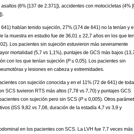
 asaltos (6% [137 de 2.371]), accidentes con motocicletas (4% 
).
641) habían tenido sujeción, 27% (174 de 641) no la tenían y 
 la muestra en estudio fue de 36,01 ± 22,7 años en los que te
,02). Los pacientes sin sujeción estuvieron más severamente
mayor mortalidad (5,7 vs 1,1%), puntajes de GCS más bajos (13,
n con los que tenían sujeción (
P
≤ 0,05). Los pacientes sin
oneumotórax y lesiones en cabeza y extremidades.
acientes con sujeción conocida y en el 11% (72 de 641) de tod
on SCS tuvieron RTS más altos (7,78 vs 7,70) y puntajes GCS
pacientes con sujeción pero sin SCS (
P
≤ 0,005). Otros parámet
tivos (ISS 9,82 vs 7,08, duración de la estadía 4,7 vs 3,9 y
bdominal en los pacientes con SCS. La LVH fue 7,7 veces más 