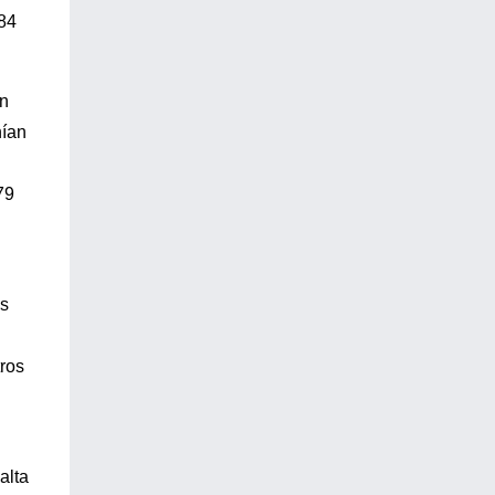
[84
en
nían
79
as
ros
alta