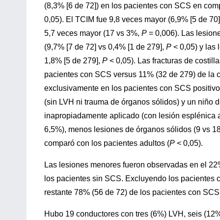
(8,3% [6 de 72]) en los pacientes con SCS en com
0,05). El TCIM fue 9,8 veces mayor (6,9% [5 de 70]
5,7 veces mayor (17 vs 3%,
P
= 0,006). Las lesio
(9,7% [7 de 72] vs 0,4% [1 de 279],
P
< 0,05) y las
1,8% [5 de 279],
P
< 0,05). Las fracturas de costil
pacientes con SCS versus 11% (32 de 279) de la c
exclusivamente en los pacientes con SCS positivo
(sin LVH ni trauma de órganos sólidos) y un niño d
inapropiadamente aplicado (con lesión esplénica a
6,5%), menos lesiones de órganos sólidos (9 vs 18
comparó con los pacientes adultos (
P
< 0,05).
Las lesiones menores fueron observadas en el 22%
los pacientes sin SCS. Excluyendo los pacientes c
restante 78% (56 de 72) de los pacientes con SCS
Hubo 19 conductores con tres (6%) LVH, seis (12%