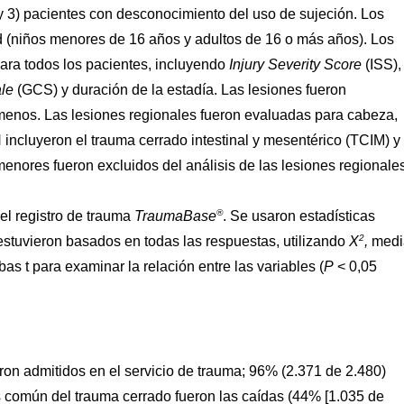
 y 3) pacientes con desconocimiento del uso de sujeción. Los
d (niños menores de 16 años y adultos de 16 o más años). Los
ara todos los pacientes, incluyendo
Injury Severity Score
(ISS),
ale
(GCS) y duración de la estadía. Las lesiones fueron
menos. Las lesiones regionales fueron evaluadas para cabeza,
ncluyeron el trauma cerrado intestinal y mesentérico (TCIM) y 
menores fueron excluidos del análisis de las lesiones regionales
®
 el registro de trauma
TraumaBase
. Se usaron estadísticas
2
s estuvieron basados en todas las respuestas, utilizando
X
,
medi
s t para examinar la relación entre las variables (
P
< 0,05
ron admitidos en el servicio de trauma; 96% (2.371 de 2.480)
s común del trauma cerrado fueron las caídas (44% [1.035 de