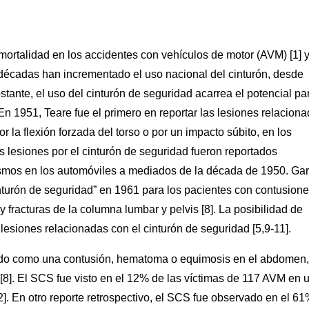
 mortalidad en los accidentes con vehículos de motor (AVM) [1] y
décadas han incrementado el uso nacional del cinturón, desde
ante, el uso del cinturón de seguridad acarrea el potencial pa
 En 1951, Teare fue el primero en reportar las lesiones relacion
 la flexión forzada del torso o por un impacto súbito, en los
 lesiones por el cinturón de seguridad fueron reportados
smos en los automóviles a mediados de la década de 1950. Gar
nturón de seguridad” en 1961 para los pacientes con contusion
 fracturas de la columna lumbar y pelvis [8]. La posibilidad de
lesiones relacionadas con el cinturón de seguridad [5,9-11].
inido como una contusión, hematoma o equimosis en el abdomen,
n [8]. El SCS fue visto en el 12% de las víctimas de 117 AVM en 
2]. En otro reporte retrospectivo, el SCS fue observado en el 6