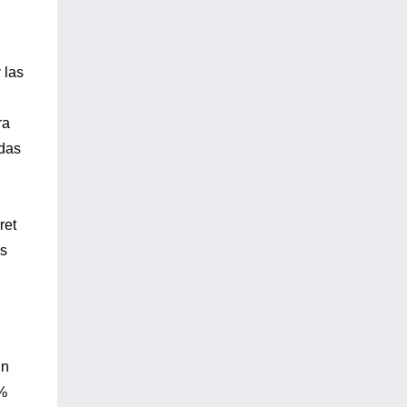
 las
ra
adas
ret
es
un
1%