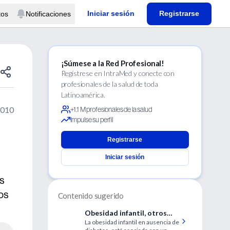
Iniciar sesión
Registrarse
tos
Notificaciones
¡Súmese a la Red Profesional!
Regístrese en IntraMed y conecte con
profesionales de la salud de toda
Latinoamérica.
2010
+1.1 M profesionales de la salud
Impulse su perfil
Registrarse
Iniciar sesión
es
os
Contenido sugerido
Obesidad infantil, otros
La obesidad infantil en ausencia de
factores cardiovasculares y