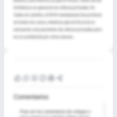
británicas se operaron en clínicas privadas. En
Gales en cambio, el NHS reemplazará las prótesis
en todos los casos, mientras que en Escocia se
extraerán a las pacientes de clínicas privadas pero
no se sustituirán por otras nuevas..
Comentarios
Para ver los comentarios de colegas o