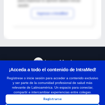
para expresar tu opinión debes iniciar
sesión
Ingresar a IntraMed
¡Acceda a todo el contenido de IntraMed!
Centro de Ayuda
Regístrese o inicie sesión para acceder a contenido exclusivo
y ser parte de la comunidad profesional de salud más
relevante de Latinoamérica. Un espacio para conectar,
Términos y condiciones
compartir e intercambiar experiencias entre colegas.
| Políticas de privacidad
Registrarse
| Todos los derechos reservados | Copyright 1997-2026