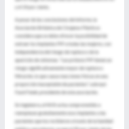
y el 14 por ciento.
A pesar de las conclusiones del informe, la
Asociación Británica de Cirujanos Plásticos
considera que se debe ofrecer la posibilidad de
extraer los implantes PIP a todas las mujeres, con
independencia del riesgo de ruptura o de la
aparición de síntomas. "Las prótesis PIP tienen un
riesgo significativamente mayor de ruptura o
filtración, lo que causa reacciones físicas en una
proporción inaceptable de pacientes", subrayó
Fazel Fatah, presidente de esta asociación.
En Inglaterra, el NHS se ha comprometido a
reemplazar gratuitamente esos implantes a las
pacientes que los recibieron a través de la Sanidad
pública, una minoría, ya que el 95 por ciento de las