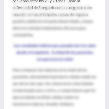
oscilaban entre los 21 y 70 años. Tanto la
enfermedad de Stargardt como la degeneración
macular son las principales causas de ceguera
juvenil y adulta en el mundo desarrollado, y hasta
ahora no existían tratamientos eficaces para
combatirlas.
Los resultados indican que pasados los tres años
desde el trasplante, la mitad de los pacientes
recuperaron la visión
Para comparar las mejorías en la visión de los
pacientes, únicamente inyectaron células madre en
uno de los dos ojos. Así, observaron cómo habían
evolucionado unos y otros, y comprobaron que los
que no habían recibido células madre no
mostraron mejoras visuales similares.