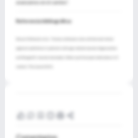
avanzamos en el camino”.
Referencia bibliográfica:
Steven D Schwartz et al., “Human embryonic stem cell-derived retinal
pigment epithelium in patients with age-related macular degeneration
and Stargardt’s macular dystrophy: follow-up of two open-label phase 1/2
.
studies”, The Lancet 2014
Comentarios