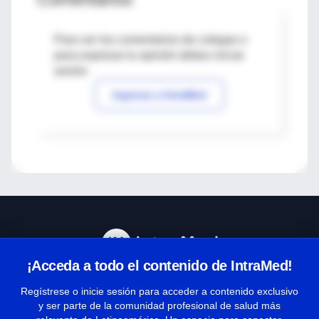
Para ver los comentarios de colegas o
para expresar tu opinión debes iniciar
sesión
Ingresar a IntraMed
¡Acceda a todo el contenido de IntraMed!
Centro de Ayuda
Regístrese o inicie sesión para acceder a contenido exclusivo
y ser parte de la comunidad profesional de salud más