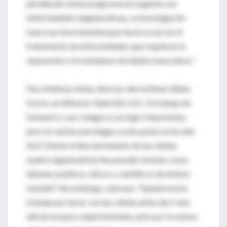
pérdida de visión progresiva en la gente con
enfermedades degenerativas. La investigación
marca un emocionante paso hacia su uso en el
tratamiento de enfermedades que requieran la
reparación o el reemplazo de tejidos musculares”.
Para Anthony Atala, director del Instituto Wake
Forest, en Winston-Salen (EE UU), “el trabajo de
Schwartz y sus colegas es un logro importante,
pero el camino para llegar a este punto no ha sido
fácil. Desde el descubrimiento de las células
madre regenerativas han pasado muchas cosas:
debates políticos, éticos y científicos de interés
mundial”. Sin embargo, subraya: “Queda mucho
trabajo por hacer con las células antes de ir más
allá de ensayos experimentales, pero por lo menos