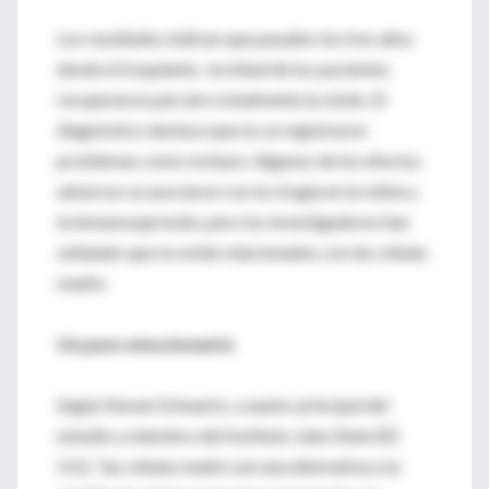
Los resultados indican que pasados los tres años
desde el trasplante, la mitad de los pacientes
recuperaron parcial o totalmente la visión. El
diagnóstico destaca que no se registraron
problemas como rechazo. Algunos de los efectos
adversos se asociaron con la cirugía en la retina y
la inmunosupresión, pero los investigadores han
señalado que no están relacionados con las células
madre.
Un paso emocionante
Según Steven Schwartz, coautor principal del
estudio y miembro del Instituto Jules Stein (EE
UU), “las células madre son una alternativa a la