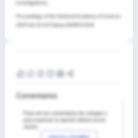
investigadores.
Proceedings of the National Academy of Sciences
2007;doi:10.1073/pnas.0608563104
Comentarios
Para ver los comentarios de colegas o
para expresar tu opinión debes iniciar
sesión
Ingresar a IntraMed