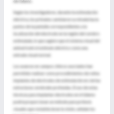
del tálamo.
Según los investigadores, durante la estimulación
eléctrica, los primates cambiaron su mirada hacia
puntos de la pantalla correspondientes a la
localización del electrodo en la región del cerebro
estimulada, lo que sugiere que el sistema visual del
animal trató el estímulo eléctrico como una
entrada visual normal.
Los avances en campos clínicos asociados han
permitido realizar como procedimientos de rutina
implantes de electrodos de estimulación en ciertas
estructuras cerebrales profundas. El uso de estas
técnicas para implantar electrodos en el tálamo
podría proporcionar un método para prótesis
visuales que restablecieran la visión, señalan los