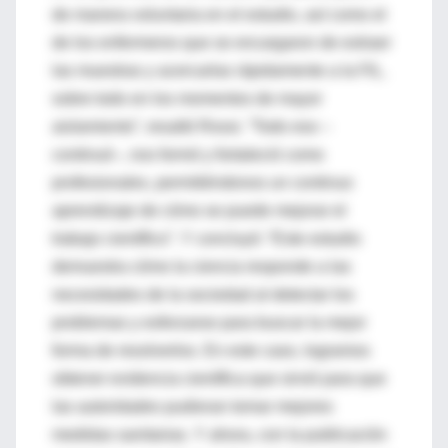
de manera voluntaria en el estudio, así como el
de los enfermeros que se encargaron de extraer
las muestras y acercarlas rápidamente a la FIL,
sobre todo en los momentos de mayor
aislamiento”, resaltó Rossi. “Todo eso –
continuó–, nos formó y fortaleció como
profesionales, permitiéndonos un continuo
aprendizaje de cómo se puede mejorar el
trabajo científico”. Y concluyó: “Este estudio
demuestra cómo la ciencia responde a las
necesidades de la sociedad al detectar los
problemas y esforzarse para buscar la mejor
forma de resolverlos. En este caso, logramos
obtener evidencia científica que sirvió para que
las autoridades pudieran tomar mejores
medidas sanitarias. Y ahora, con la publicación