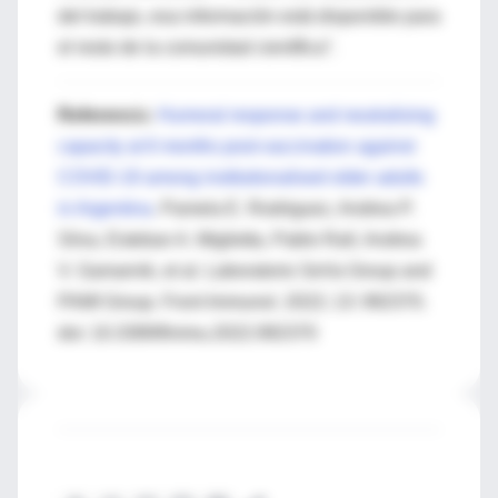
del trabajo, esa información está disponible para
el resto de la comunidad científica”.
Referenci
a:
Humoral response and neutralising
capacity at 6 months post-vaccination against
COVID-19 among institutionalised older adults
in Argentina
. Pamela E. Rodriguez, Andrea P.
Silva, Esteban A. Miglietta, Pablo Rall, Andrea
V. Gamarnik, et al. Laboratorio SeVa Group and
PAMI Group. Front Immunol. 2022; 13: 992370.
doi: 10.3389/fimmu.2022.992370