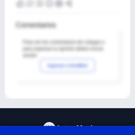
Comentarios
Para ver los comentarios de colegas o
para expresar tu opinión debes iniciar
sesión
Ingresar a IntraMed