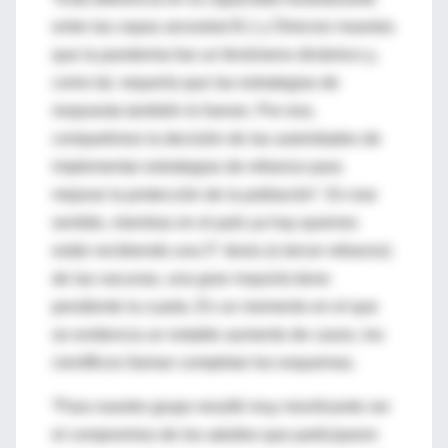
entre las cepas ancestral B.1 y Ómicron muestra
que la pandemia fue un fenómeno dinámico y,
como tal, requería que las estrategias de
respuesta también lo fueran. Por eso,
compartimos la decisión de las autoridades de
implementar estrategias de refuerzo para
mejorar la protección de la población”. En ese
sentido, mientras en el país ya hay quienes
están recibiendo una 5° dosis (o tercer refuerzo)
de las vacunas, una gran mayoría tiene
pendiente la cuarta. En un momento en el que
se evidencia un notable aumento de casos, los
científicos llaman completar los esquemas.
“Para nuestro grupo resultó muy movilizante ver
el compromiso de los adultos que participaron