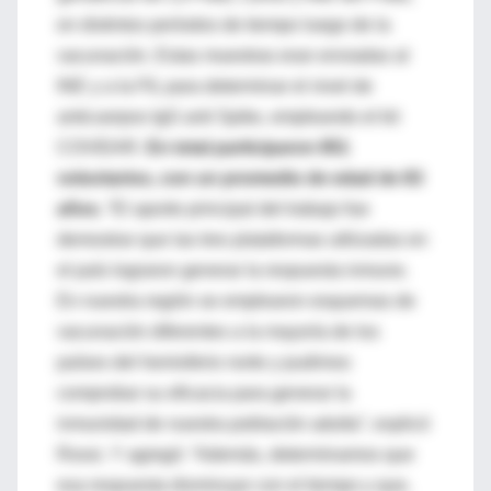
en distintos períodos de tiempo luego de la
vacunación. Estas muestras eran enviadas al
INE y a la FIL para determinar el nivel de
anticuerpos IgG anti Spike, empleando el kit
COVIDAR.
En total participaron 851
voluntarios, con un promedio de edad de 83
años.
“El aporte principal del trabajo fue
demostrar que las tres plataformas utilizadas en
el país lograron generar la respuesta inmune.
En nuestra región se emplearon esquemas de
vacunación diferentes a la mayoría de los
países del hemisferio norte y pudimos
comprobar su eficacia para generar la
inmunidad de nuestra población adulta”, explicó
Rossi. Y agregó: “Además, determinamos que
esa respuesta disminuye con el tiempo y que,