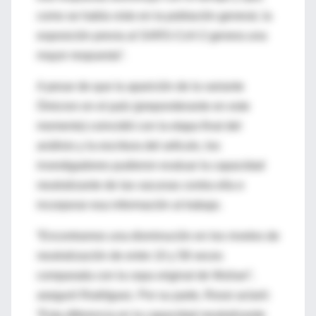
como se había visto en la población general, la
exposición previa al SARS-CoV-2 genera una
mayor respuesta”.
A pesar de que la aparición de la variante
Ómicron en el país (preponderante en este
momento) coincidió con la etapa final del
análisis y la escritura del artículo, los
investigadores pudieron evaluar la capacidad
neutralizante de las vacunas contra ella e
incorporar esa información al trabajo.
“Encontramos una disminución en los niveles de
neutralización de entre 10 y 58 veces
comparada con la cepa original de Wuhan”,
aseguró Rodríguez. Por su parte, Rossi aclaró:
“Esta diferencia en la capacidad neutralizante