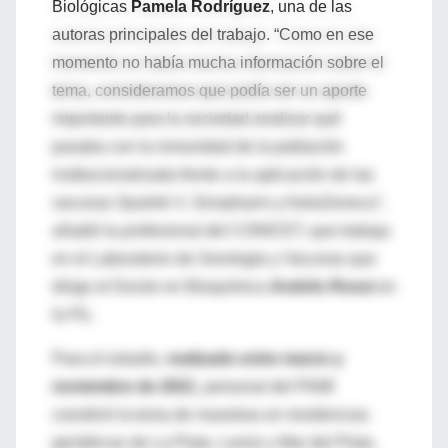
Biológicas
Pamela Rodríguez
, una de las
autoras principales del trabajo. “Como en ese
momento no había mucha información sobre el
tema, consideramos que podía ser un aporte
importante para la sociedad analizar qué
pasaba con la inmunidad de la población
institucionalizada frente a la aplicación de las
vacunas Sputnik V, Sinopharm y AstraZeneca”,
añadió la profesional del CONICET, que trabaja
en el Laboratorio de Serología y Vacunas que
dirige el Doctor en Bioquímica
Andrés Rossi
en
la FIL.
Para el estudio,
realizado entre marzo y
noviembre de 2021
, personal del PAMI
coordinó la toma de muestras en residencias
geriátricas de La Plata, Lanús y Mar del Plata,