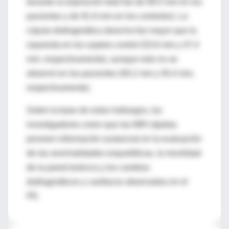
durante la espiración total fue de 99.5 mm en los
pacientes y de 91.8 mm en los controles). La
cúpula diafragmática derecha fue mayor que la
izquierda en los sujetos control (53.6 mm y 47.4
mm, respectivamente), aunque esto no se
observó en los pacientes (50.2 mm y 50.4 mm,
respectivamente).
Sobre la base de estos hallazgos, los
investigadores creen que las MRI rápidas
proveen información sustancial en la evaluación
de las anormalidades esqueléticas, la movilidad
de la pared torácica y los cambios
diafragmáticos y cardíacos observados en el
PE.