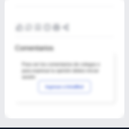
Comentarios
Para ver los comentarios de colegas o
para expresar tu opinión debes iniciar
sesión
Ingresar a IntraMed