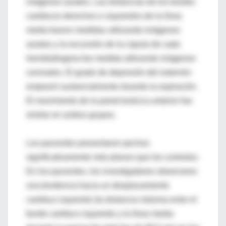
imágenes axiales. Las distancias de los bordes
cardíacos derechos e izquierdos de la línea
media fueron medidas utilizando imágenes
axiales y la excursión de la cúpula de cada
hemidiafragma fue medida utilizando imágenes
coronales. El grado de depresión del esternón
empeoró sustancialmente durante la espiración.
El movimiento de la pared torácica anterior fue
similar en ambos grupos.
Los pacientes presentaron pechos
significativamente más planos que los controles.
En los pacientes, los investigadores observaron
una tendencia hacia un desplazamiento
cardíaco izquierdo (la distancia máxima entre el
borde cardíaco izquierdo y la línea media