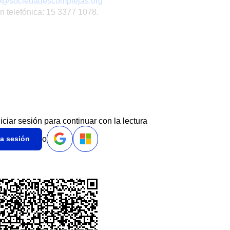
o@sociedadescomplejas.org
n telefónica: 15 3377 1078.
niciar sesión para continuar con la lectura
o
ia sesión