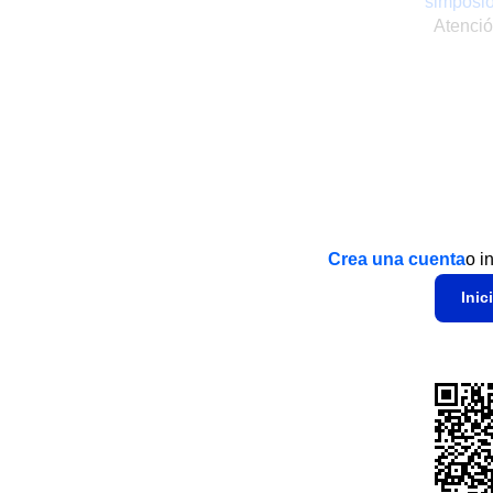
simposi
Atenció
Crea una cuenta
o i
Inic