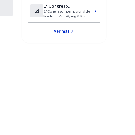
1º Congreso
1º Congreso Internacional de
Internacional de
Medicina Anti-Aging & Spa
Medicina Anti-Aging &
Spa
Ver más