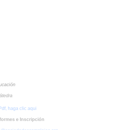
ducación
átedra
df, haga clic aqui
formes e Inscripción