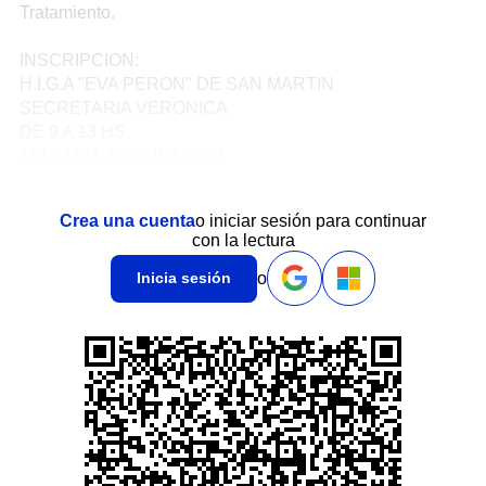
Tratamiento.
INSCRIPCION:
H.I.G.A "EVA PERON" DE SAN MARTIN
SECRETARIA VERONICA
DE 9 A 13 HS.
TEL: 4724-3000 INT 3037
Crea una cuenta
o iniciar sesión para continuar
con la lectura
o
Inicia sesión