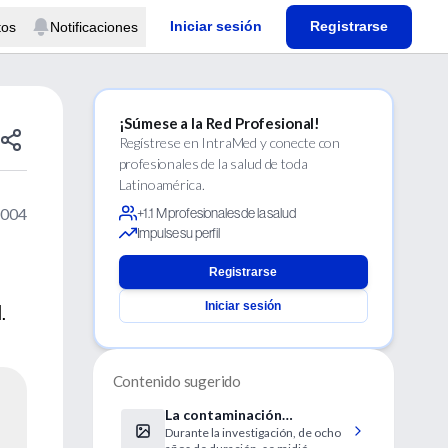
Iniciar sesión
Registrarse
tos
Notificaciones
¡Súmese a la Red Profesional!
Regístrese en IntraMed y conecte con
profesionales de la salud de toda
Latinoamérica.
2004
+1.1 M profesionales de la salud
Impulse su perfil
Registrarse
Iniciar sesión
.
Contenido sugerido
La contaminación
Durante la investigación, de ocho
ambiental reduce la función