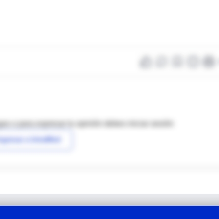
as o para expresar tu opinión debes iniciar sesión
ngresar a IntraMed