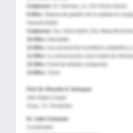
Colaboran:
Dr. Sánchez, Lic. Enf. Elvira García
9:45hs.
Sistema de gestión de la calidad en cirugí
Graciela Alaluf
Colaboran:
Sra. Silvia Aprile, Dra. Marta Bechimol
10:45hs.
Intermedio
11:00hs.
Uso racional de la profilaxis antibiótica y
11:45hs.
La comunicación como medio de informaci
12:30hs.
Panel de debate y preguntas
13:00hs.
Cierre
Prof. Dr. Ricardo H. Grinspan
Jefe Depto Cirugía
Hosp. J.A. Fernández
Dr. Julio Comando
Coordinador