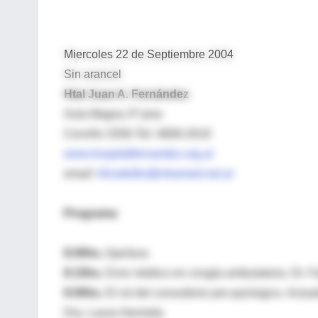
Miercoles 22 de Septiembre 2004
Sin arancel
Htal Juan A. Fernández
Aula Magna 3º piso
Cerviño 3356-Tel: 4808-2618
www.hospitalfernandez.org.ar
email:
hfcodeifer@intramed.net.ar
Programa
8:00hs.
Apertura
8:15hs.
Error médico en cirugía ambulatoria. Dr. F
9:00hs.
El rol del consultorio pre-quirúrgico. Actua
Dra. Laura Hermida