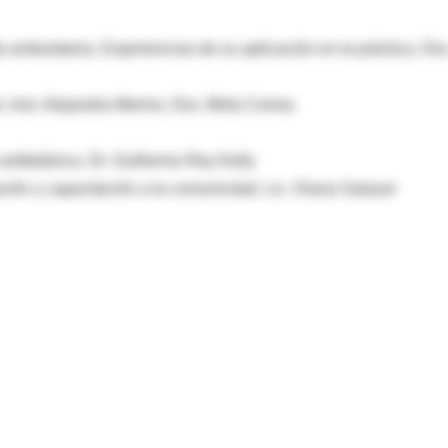
a ambulatoria. Experiencias de su aplicación en la práctica. Dra
, Inst. Alejandra Merino, Dra. Mirta Correa
 antitetánica. Dr. Guillermo Rey Kelly
ón y capacitación a la comunicdad. Lic. Diana Salazar