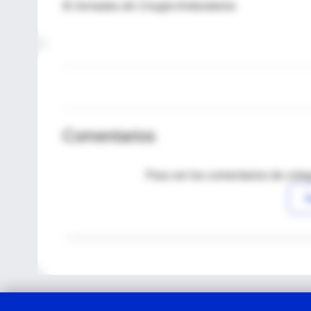
III Jornadas de Cirugía Ambulatoria
Comentarios
Para ver los comentarios de coleg
I