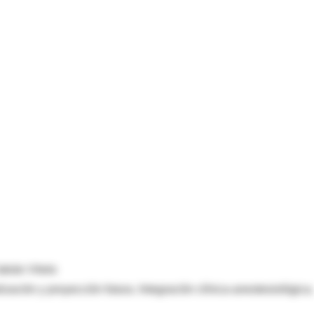
abián Vitolo
lización y proyección futura. Integración clínica-anestesiológica.