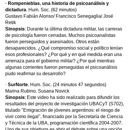
· Rompenieblas, una historia de psicoanálisis y
dictadura
. Hum. Soc. (62 minutos)
Gustavo Fabián Alonso/ Francisco Senegaglia/ José
Retik
Sinopsis
: Durante la última dictadura militar, las carreras
de psicología fueron cerradas. Muchos psicoanalistas
fueron perseguidos y asesinados. Otros están
desaparecidos. ¿Qué compromiso social y político tenían
esos profesionales? ¿Por qué y en qué medida eran una
amenaza para el gobierno militar? ¿Por qué mientras
algunas corrientes fueron perseguidas el psicoanálisis
pudo reafirmar su desarrollo?
·
SurNorte
. Hum. Soc. (24 minutos 47 segundos)
Marina Rubino. Susana Novick
Sinopsis
: Este video ha sido realizado para difundir los
resultados del proyecto de investigación UBACyT (S702),
titulado "Emigración de jóvenes argentinos: el riesgo de
vivir como ilegal", financiado por la Secretaría de Ciencia
y Técnica de la UBA, programación científica 2004-2007.
Uno de sus objetivos es abrir el debate sobre una opción