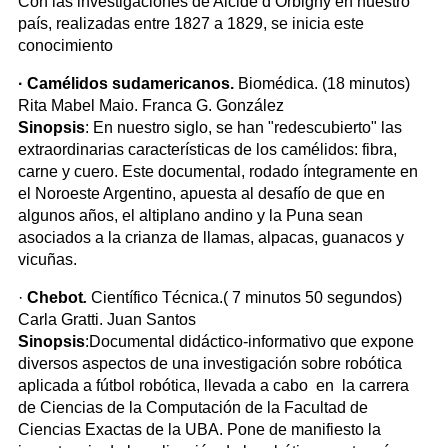
Con las investigaciones de Alcide d Orbigny en nuestro
país, realizadas entre 1827 a 1829, se inicia este
conocimiento
· Camélidos sudamericanos.
Biomédica. (18 minutos)
Rita Mabel Maio. Franca G. González
Sinopsis
: En nuestro siglo, se han "redescubierto" las
extraordinarias características de los camélidos: fibra,
carne y cuero. Este documental, rodado íntegramente en
el Noroeste Argentino, apuesta al desafío de que en
algunos años, el altiplano andino y la Puna sean
asociados a la crianza de llamas, alpacas, guanacos y
vicuñas.
·
Chebot
.
Científico Técnica.( 7 minutos 50 segundos)
Carla Gratti. Juan Santos
Sinopsis
:Documental didáctico-informativo que expone
diversos aspectos de una investigación sobre robótica
aplicada a fútbol robótica, llevada a cabo en la carrera
de Ciencias de la Computación de la Facultad de
Ciencias Exactas de la UBA. Pone de manifiesto la