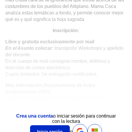
costumbres de los pueblos del Altiplano. Mama Coca
analiza estas temáticas a fondo, y permite conocer mejor
qué es y qué significa la hoja sagrada
Inscripción:
Libre y gratuita exclusivamente por mail
En el Asunto colocar:
Inscripción Workshops y apellido
del docente.
En el cuerpo de mail consignar nombre, teléfono y
dirección de correo electrónico.
Cupos limitados. Se entregarán certificados.
Más información Departamento de Artes
Audiovisuales IUNA
4861-1541 / 4864-0004.
cinecientifico@iuna.edu.ar
Crea una cuenta
o iniciar sesión para continuar
con la lectura
o
Inicia sesión