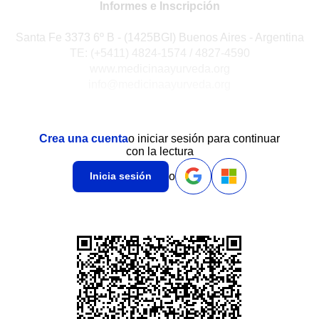
Informes e Inscripción
Santa Fe 3373 6º B - (1425BGI) Buenos Aires - Argentina
TE: (+5411) 4824-1574 / 4827-4590
www.medicinaayurveda.org
info@medicinaayurveda.org
Crea una cuenta
o iniciar sesión para continuar
con la lectura
o
Inicia sesión