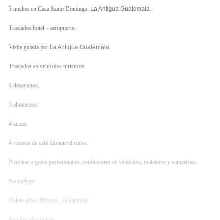
3 noches en Casa Santo Domingo,
La Antigua Guatemala.
Traslados hotel – aeropuerto.
Visita guiada por
La Antigua Guatemala.
Traslados en vehículos turísticos.
4 desayunos.
3 almuerzos.
4 cenas.
4 recesos de café durante el curso.
Propinas a guías profesionales, conductores de vehículos, maleteros y camaristas.
No incluye:
Boleto aéreo México – Guatemala
Bebidas alcohólicas.