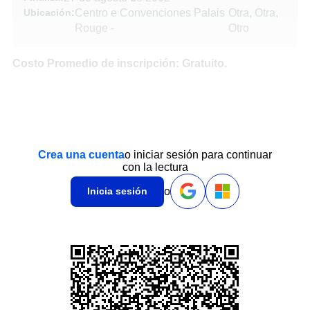
Ubicación:
Centro e Convenciones Palais
Otra, Otra,
Rouge
-
Otro
Costo Promedio de inscripción: Gratuito.
Crea una cuenta
o iniciar sesión para continuar
con la lectura
o
Inicia sesión