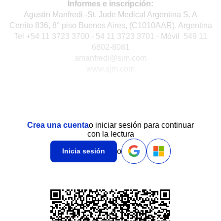
Informes e inscripción:
Agustin Manfredi -St. Jude Medical Argentina S. A
Cerrito 836, 8° piso Buenos Aires, (C1010AAR). Argentina
Tel +54 11 3723 3700 - 54 11 3723 3701 - Móvil 549 11
6802-8081
amanfredi@sjm.com
www.sjm.com
Crea una cuenta
o iniciar sesión para continuar
con la lectura
o
Inicia sesión