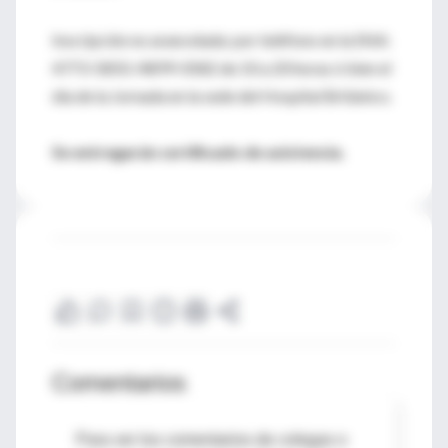
Inscripción no arancelada: por teléfono en la SNA:
4773-5850 /4899-0582 de 10 a 20 horas ó bien el
día de la Jornada en la sede del Hospital Británico.
Se entregarán certificado de asistencia.
Comentarios
Para ver los comentarios de colegas o