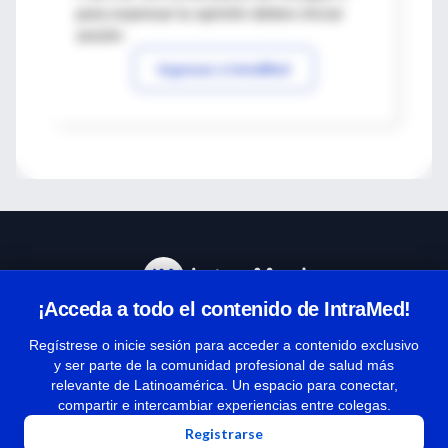
para expresar tu opinión debes iniciar
sesión
Ingresar a IntraMed
¡Acceda a todo el contenido de IntraMed!
Centro de Ayuda
Regístrese o inicie sesión para acceder a contenido exclusivo
y ser parte de la comunidad profesional de salud más
relevante de Latinoamérica. Un espacio para conectar,
Términos y condiciones
compartir e intercambiar experiencias entre colegas.
| Políticas de privacidad
Registrarse
| Todos los derechos reservados | Copyright 1997-2026