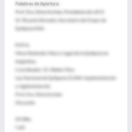
Palabras de Apertura:
Prof. Dra. Silvia Kochen, Presidenta de LACE.
Dr. Ricardo Bernater, Secretario del Grupo de
Epilepsia SNA.
8.45 hs
Mesa Redonda: Marco Legal de la Epilepsia en
Argentina.
Coordinador: Dr. Walter Silva
Ley Nacional de Epilepsia 25.404. Implementación
y reglamentación.
Prof. Dra. Silvia Kochen
Discusión
09.30hs
Café