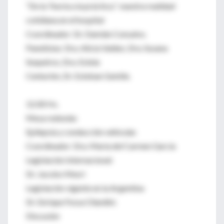
“De la Teoría a la práctica.”: nuestra realidad
cotidiana en el hospital
Coordinador: Dr. Damián Consalvo.
Panelistas: Dra. Alicia Valdez, Dra. Susana
Sequeiros, Dra. Estela
Centurión, Dr. Esteban Gentile.
12.00 Hs.
Mesa redonda:
Epilepsia y conducción vehicular.
Coordinador: Dra. María del Carmen García
Legislación Internacional:
Dr. Jacobo Mesri
Legislación vigente en la Argentina
Dr. Enrique Fossa Olandini.
Discusión