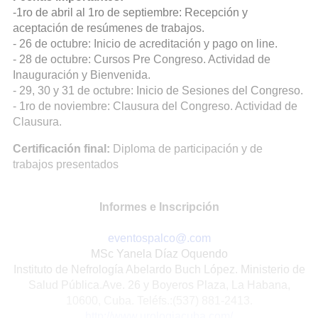
-1ro de abril al 1ro de septiembre: Recepción y
aceptación de resúmenes de trabajos.
- 26 de octubre: Inicio de acreditación y pago on line.
- 28 de octubre: Cursos Pre Congreso. Actividad de
Inauguración y Bienvenida.
- 29, 30 y 31 de octubre: Inicio de Sesiones del Congreso.
- 1ro de noviembre: Clausura del Congreso. Actividad de
Clausura.
Certificación final:
Diploma de participación y de
trabajos presentados
Informes e Inscripción
eventospalco@.com
MSc Yanela Díaz Oquendo
Instituto de Nefrología Abelardo Buch López. Ministerio de
Salud Pública.Ave. 26 y Boyeros Plaza, La Habana,
10600, Cuba. Teléfs.:(537) 881-2413.
http://www.urologiacuba.com/