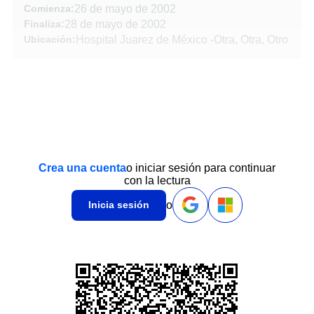
Comienza:
26 de mayo de 2002
Finaliza:
28 de mayo de 2002
Ubicación:
Hospital Juarez de México
-
Otra, Otra, Otro
Crea una cuenta
o iniciar sesión para continuar
con la lectura
o
Inicia sesión