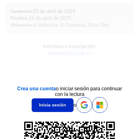
Comienza:
23 de abril de 2025
Finaliza:
24 de abril de 2025
Ubicación:
A distancia
-
A Distancia, Otra, Otro
Informes e inscripción
prosalud@ucsc.cl
Crea una cuenta
o iniciar sesión para continuar
con la lectura
o
Inicia sesión