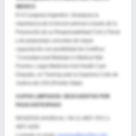
MEDICO
El II Congreso Argentino: Jerarquiza la
importancia de la funcion pericial a través de la
Prevención de su Responsabilidad Civil y Penal
y de propuestas concretas de mayor
capacitación con posibilidad de Certificar
"Consultant and Mediator in Medical Mal
Practice, Legal Medicine And Health Care
Disputes, en Training ante la Suprema Corte de
Justicia de USA (Florida State).
CUPOS LIMITADOS. DESCUENTOS POR
PAGO ANTICIPADO
RESERVE AHORA AL +54-11-4957-7071 o
4957-4250
o mande un email:
camaras@jazzfree.com