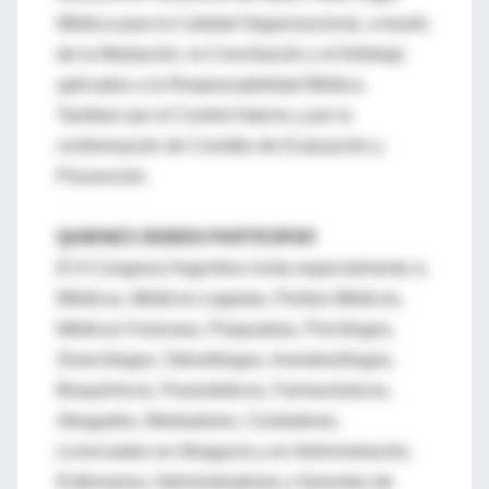
Médica para la Calidad Organizacional, a través
de la Mediación, la Conciliación y el Arbitraje
aplicados a la Responsabilidad Médica.
Tambien por el Control Interno y por la
conformación de Comités de Evaluación y
Prevención.
QUIENES DEBEN PARTICIPAR
El II Congreso Argentino invita especialmente a:
Médicos, Médicos Legistas, Peritos Médicos,
Médicos Forenses, Psiquiatras, Psicólogos,
Ginecólogos, Odontólogos, Anestesiólogos,
Bioquímicos, Paramédicos, Farmacéuticos,
Abogados, Mediadores, Contadores,
Licenciados en Abogacía y en Administración,
Enfermeros, Administradores y Gerentes de