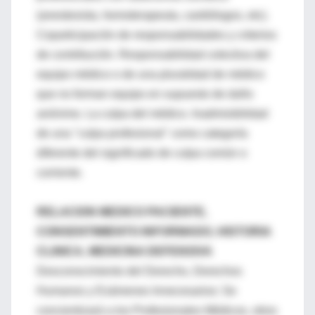
(anestesista, hemoterapeuta, cardiólogos, etc).
Coparticipación de responsabilidades y criterios
de contribución. Responsabilidad colectiva del
equipo médico o de una pluralidad de médico
que no forman equipo en supuesto de daño
anónimo. La culpa del médico. Inadmisibilidad
de una "culpa profesional" como categoría
diferente del significado de culpa común o
corriente.
RELACION MEDICO PACIENTE,
CONSENTIMIENTO INFORMADO, HISTORIA
CLINICA, MEDICINA DEFENSIVA
Desconocimiento del Derecho, Derechos
Humanos y Exámenes Innecesarios: Se
concientizará a los Profesionales Médicos, otros