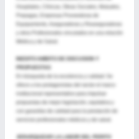
Hospitales, Clínicas, Obras Sociales, Mutuales,
Prepagas, Empresas Proveedoras de
Equipamiento, Aseguradoras y Reaseguradoras
y otros Profesionales vinculados en una relación
Médica y de Salud.
INEDITO AMBITO DE DISCUSION Y
PROPUESTAS
En búsqueda de la excelencia y calidad: Se
ofrece a los protagonistas del sector el marco
institucional representativo para impulsar
propuestas de mejor legislación, equitativa y
con garantías de calidad para la prestación de
servicios profesionales médicos y de salud.
JERARQUIZAR LA LABOR DEL PERITO