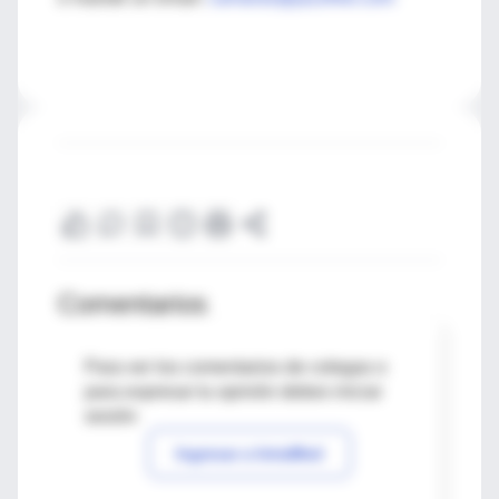
Comentarios
Para ver los comentarios de colegas o
para expresar tu opinión debes iniciar
sesión
Ingresar a IntraMed