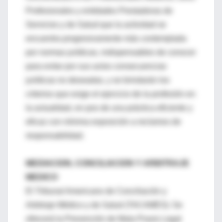
Profesionales y entidades Prestadoras de
Servicios y de Salud que la actividad se
encuentra progresivamente más contemplada
por normas jurídicas, indispensables de conocer
para evitar por sus actos consecuencias
jurídicas no deseadas, y se brindarán los
criterios que exige el ejercicio de la profesión en
la actualidad, en pos de una práctica eficiente y
eficaz con mínima exposición a reclamos de
responsabilidad.
MEDIACION, CONCILIACION Y ARBITRAJE
MEDICO
El Tribunal Americano de Conciliación y
Arbitraje Médico y de Salud (TACAMES): Se
ofrecerá la Prevención de Mala Praxis Legal