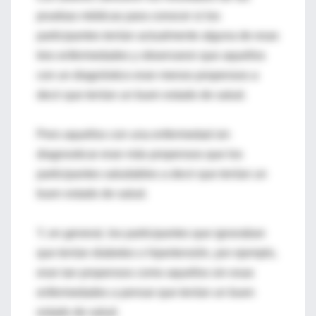
pruebas médicas para conocer si los
participantes tenían actualmente alguna de esas
tres enfermedades y observaron que aquellos
con un diagnóstico eran menos propensos a
decir que tenían un buen estado de salud.
Pero aquellos con una enfermedad sin
diagnosticar eran más propensos que los
participantes saludables a decir que tenían un
buen estado de salud.
Y, en general, los participantes que ignoraban
que tenían diabetes o hipertensión, por ejemplo,
eran tan propensos como aquellos sin esas
enfermedades a pensar que tenían un buen
estado de salud.