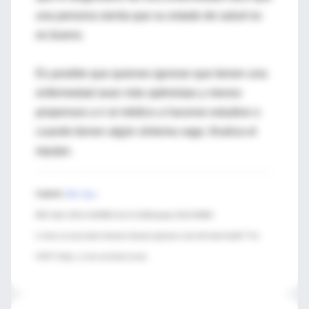
una persona sienta que su estado de salud no
es bueno.
Es posible que quienes ignoran que tienen una
enfermedad sean más optimistas y menos
propensos a ir al médico a hacerse estudios o
cuando tienen algún síntoma vago, finaliza el
equipo.
FUENTE:
BMJ Open
BMJ Open 2014;4:e004962 doi:10.1136/bmjopen-2014-004962
Is there an association between disease ignorance and self-rated health? The
HUNT Study, a cross-sectional survey