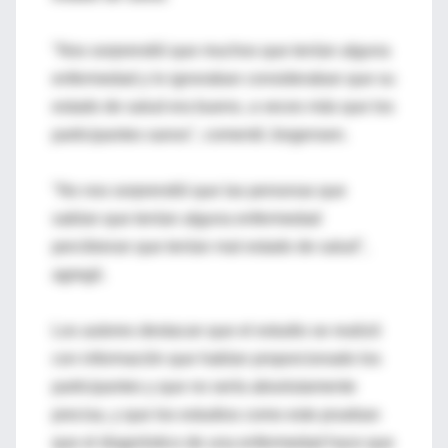
"Nos sorprendió que muchos que tenían alguna
enfermedad y lo ignoraban consideraban que su
estado de salud era bueno, a veces más que los
participantes sanos", comentó Jorgensen.
"No nos sorprendió que las personas que
sabían que tenían alguna enfermedad
percibieran que tenían mal estado de salud",
agregó.
Los autores destacan que el estudio se realizó
con información que habían proporcionado los
participantes y que no sería absolutamente
precisa, y que los estudios como este prueban
que el diagnóstico de una enfermedad hace que