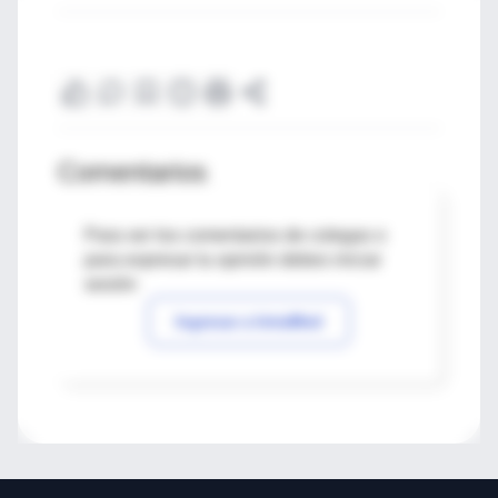
Comentarios
Para ver los comentarios de colegas o
para expresar tu opinión debes iniciar
sesión
Ingresar a IntraMed