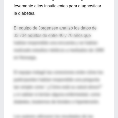
levemente altos insuficientes para diagnosticar
la diabetes.
El equipo de Jorgensen analizó los datos de
33.734 adultos de entre 40 y 70 años que
habían respondido una encuesta y se habían
realizado estudios médicos a mediados de 1990
en Noruega.
El equipo indagó las conexiones entre cómo los
participantes habían respondido una pregunta
tan simple como "¿Cómo está su salud ahora?"
y si sabían si tenían alguna enfermedad, como
diabetes, trastornos de tiroides o hipertensión.
Los autores utilizaron los resultados de las