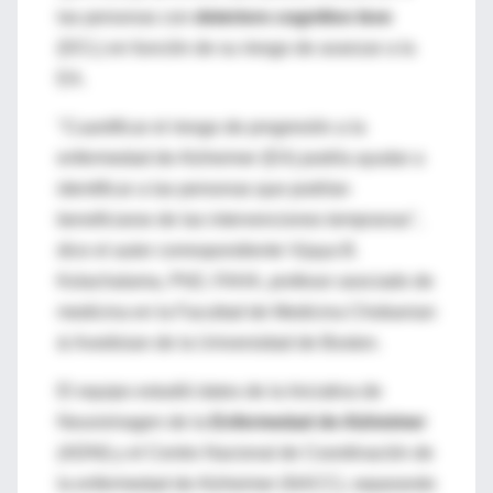
las personas con
deterioro cognitivo leve
(DCL) en función de su riesgo de avanzar a la
EA.
"Cuantificar el riesgo de progresión a la
enfermedad de Alzheimer (EA) podría ayudar a
identificar a las personas que podrían
beneficiarse de las intervenciones tempranas",
dice el autor correspondiente Vijaya B.
Kolachalama, PhD, FAHA, profesor asociado de
medicina en la Facultad de Medicina Chobanian
& Avedisian de la Universidad de Boston.
El equipo estudió datos de la Iniciativa de
Neuroimagen de la
Enfermedad de Alzheimer
(ADNI) y el Centro Nacional de Coordinación de
la enfermedad de Alzheimer (NACC), separando