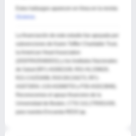
Estos hallazgos aparecen en línea en la revista
iScience
.
La financiación de este estudio fue apoyada por
subvenciones de Karen Toffler Charitable Trust,
la American Heart Association
(20SFRN35460031) y los Institutos Nacionales
de Salud (RF1-AG062109, R01-HL159620,
R21-CA253498, R43-DK134273, RF1-
AG072654, U19-AG068753 y P30-AG013846).
Reconocemos el apoyo financiero de la
Universidad de Boston, CTSI 1UL1TR001430,
para nuestra Encuesta REDCap.