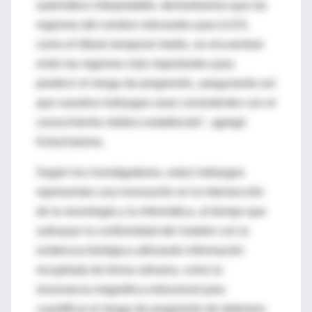
automático interpretable, demostramos que las
regiones del cerebro relevantes para la EA,
como el lóbulo temporal medio, se encuentran
entre las regiones más importantes para
predecir el riesgo de progresión, asegurando así
que nuestros hallazgos sean consistentes con el
conocimiento médico establecido", agregó
Kolachalama.
Según los investigadores, estos hallazgos
representan una innovación en la intersección
de la neurología y la informática, al tiempo que
subrayan la conformidad del modelo con la
evidencia biológica utilizando información
recopilada de forma rutinaria, como la
resonancia magnética estructural para
cuantificar el riesgo de progresión de deterioro