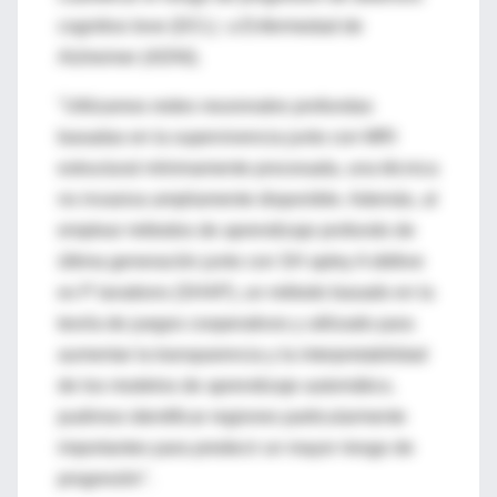
cognitivo leve (DCL) a Enfermedad de
Alzheimer (ADNI).
"Utilizamos redes neuronales profundas
basadas en la supervivencia junto con MRI
estructural mínimamente procesada, una técnica
no invasiva ampliamente disponible. Además, al
emplear métodos de aprendizaje profundo de
última generación junto con SH apley A dditive
ex P lanations (SHAP), un método basado en la
teoría de juegos cooperativos y utilizado para
aumentar la transparencia y la interpretabilidad
de los modelos de aprendizaje automático,
pudimos identificar regiones particularmente
importantes para predecir un mayor riesgo de
progresión".