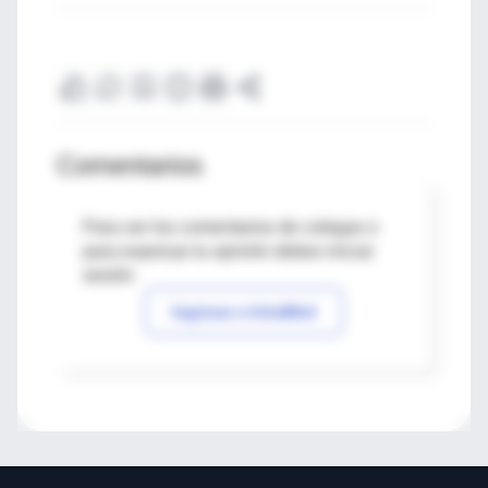
Comentarios
Para ver los comentarios de colegas o
para expresar tu opinión debes iniciar
sesión
Ingresar a IntraMed