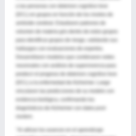
a las personas con deterioro cognitivo leve
(DCL) en grupos en función de los niveles de
amiloide cerebral. Estudiaron patrones de
volumen de materia gris dentro de estos grupos
para identificar grupos de riesgo, validando sus
hallazgos con evaluaciones de expertos.
Desarrollaron modelos que combinaron redes
neuronales con análisis de supervivencia para
predecir el progreso de deterioro cognitivo leve
(DCL) a la enfermedad de Alzheimer. Luego
vincularon las predicciones de su modelo con
evidencia biológica, confirmando los
diagnósticos de Alzheimer con datos
post-
mortem
.
"Al utilizar los avances en el aprendizaje