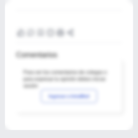
Comentarios
Para ver los comentarios de colegas o
para expresar tu opinión debes iniciar
sesión
Ingresar a IntraMed