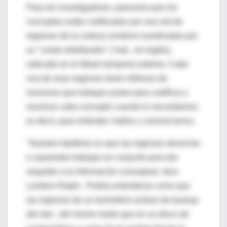
Para los investigadores, pareciera que los
conceptos están codificados por una red de
regiones de la corteza cerebral coordinadas por
un "centro distribuidor" ( hub , en inglés),
radicado en el lóbulo temporal anterior. Cada
una de esas regiones tiene millones de
neuronas que trabajan juntas para codificar y
reactivar cada concepto cuando lo necesitamos;
es decir, para entender, hablar y comunicarnos.
"Nuestra hipótesis es que las regiones derechas
e izquierdas trabajan en conjunto para dar
respaldo a la información conceptual -dice
Lambon Ralph-. Podría entenderse como que
las regiones de un hemisferio actúan de backup
del otro , del mismo modo que en un disco de