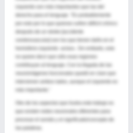
izquierdo son más importantes que las del
derecho para el lenguaje. "Es probablemente
por esto por lo que quienes sufren déficit crónico
después de un stroke [accidente
cerebrovascular] son los que tienen daño en el
hemisferio izquierdo -aclara-. Sin embarto, esto
no quiere decir que sólo esas regiones
contribuyan al lenguaje. Con la llegada de las
neuroimágenes funcionales quedó en claro que
intervienen ambos lados, aunque el izquierdo es
más importante."
Otro de los aspectos que ilustra este trabajo es
que existen redes neuronales diferentes para
procesar el sonido y el significado/concepto de
las palabras.