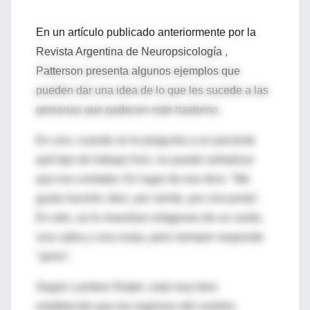
En un artículo publicado anteriormente por la
Revista Argentina de Neuropsicología ,
Patterson presenta algunos ejemplos que
pueden dar una idea de lo que les sucede a las
personas que padecen este trastorno.
En uno, cuando se le pregunta a un paciente
qué tipo de trabajo hizo, no puede verbalizar
que era contador. En lugar de eso dice: "Me
gusta hacerlo; diez, por veinte, por cincuenta".
En otro, se le muestran imágenes de un cerdo,
una cabra y una oveja, pero siempre responde
"perro".
Según Lambon Ralph, está muy bien
establecido que las regiones del cerebro