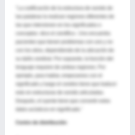
"La codificación de la estructura de sonido de
las palabras la realizan regiones diferentes de
las que intervienen en los significados o
conceptos -dice el científico-. Uno encuentra
pacientes que tienen problemas con uno y no
con los otros, dependiendo de la ubicación de
su daño cerebral. Por supuesto, la función del
lenguaje requiere de ambas regiones. Por
ejemplo, para hablar, empezamos con el
significado y luego el cerebro tiene que traducir
esto en estructuras de sonido articuladas.
Después, el oyente tiene que convertir estos
datos acústicos en significado."
Centro de distribución