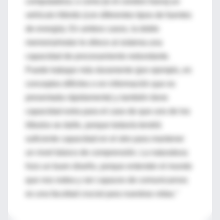
computadora; o como [si el cerebro fuera] un
vehículo híbrido (con diferentes tipos de fuentes
de energía). En ambos casos, la doble
memoria/motor le ofrece al sistema una
capacidad de procesamiento redundante.
Puede trabajar más duramente (por ejemplo, en
conceptos difíciles o en información que es
presentada rápidamente) y también tiene
capacidad extra para el caso de que uno de los
lóbulos se dañe, porque todavía tendrá
suficiente capacidad en el otro para mantener
un nivel básico de comprensión. La naturaleza
hizo un buen diseño, porque entender el mundo
que nos rodea y ser capaces de comunicarnos
es una facultad crucial para nuestras vidas."