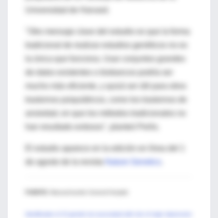
Universidad de Harvard.
"Otro mensaje clave del estudio es que la forma
tradicional de realizar estudios genéticos no es
la única que funciona. Usar conjuntos grandes
de datos existentes o biobancos podría ser
mucho más eficiente, y quizá ser útil para otros
trastornos psiquiátricos, como los trastornos de
ansiedad, en que los métodos tradicionales no
han resultado exitosos", planteó Perlis.
El estudio aparece en la edición en línea del 1
de agosto de la revista
Nature Genetics
.
FUENTE:
Massachusetts General Hospital
Identification of 15 genetic loci associated with risk of major depression