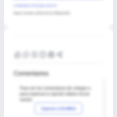
in individuals of European descent
Nature Genetics (2016) doi:10.1038/ng.3623
Comentarios
Para ver los comentarios de colegas o
para expresar tu opinión debes iniciar
sesión
Ingresar a IntraMed