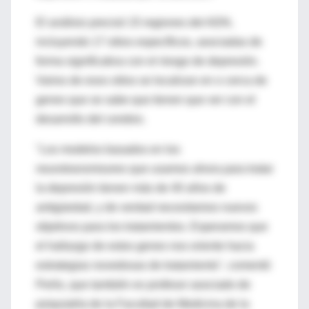
El análisis precisó 15 regiones del ADN,
incluyendo 17 sitios específicos, asociadas de
forma significativa con el riesgo de depresión.
Varios de esos sitios se localizan en o cerca de
genes que se sabe que tienen que ver con el
desarrollo del cerebro.
"Los modelos basados en los
neurotransmisores que usamos ahora para tratar
la depresión tienen más de 40 años de
antigüedad, y de verdad necesitamos nuevos
objetivos para los tratamientos. Esperamos que
el hallazgo de estos genes nos oriente hacia
estrategias novedosas de tratamiento", comentó
Perlis, que también es profesor asociado de
psiquiatría de la Facultad de Medicina de la