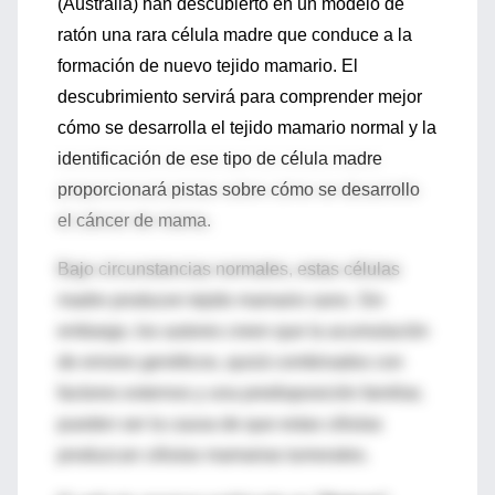
(Australia) han descubierto en un modelo de
ratón una rara célula madre que conduce a la
formación de nuevo tejido mamario. El
descubrimiento servirá para comprender mejor
cómo se desarrolla el tejido mamario normal y la
identificación de ese tipo de célula madre
proporcionará pistas sobre cómo se desarrollo
el cáncer de mama.
Bajo circunstancias normales, estas células
madre producen tejido mamario sano. Sin
embargo, los autores creen que la acumulación
de errores genéticos, quizá combinados con
factores externos y una predisposición familiar,
pueden ser la causa de que estas células
produzcan células mamarias tumorales.