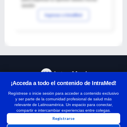
sesión
Ingresar a IntraMed
¡Acceda a todo el contenido de IntraMed!
Centro de Ayuda
Regístrese o inicie sesión para acceder a contenido exclusivo
y ser parte de la comunidad profesional de salud más
relevante de Latinoamérica. Un espacio para conectar,
Términos y condiciones
compartir e intercambiar experiencias entre colegas.
| Políticas de privacidad
Registrarse
| Todos los derechos reservados | Copyright 1997-2026