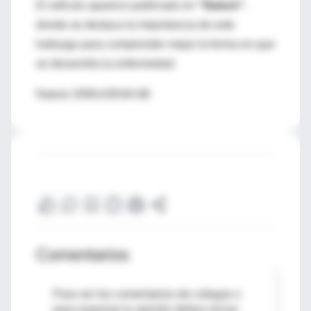
El artículo aparece publicado en
"Nature"
,
donde se destaca la importancia de este
hallazgo para comprender mejor la forma en que
se desarrolla la enfermedad.
Nature 2006;439:84-88
Comentarios
Para ver los comentarios de colegas o
para expresar tu opinión debes iniciar