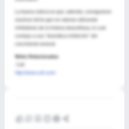
La buena noticia es que, además, consiguieron
reactivar dicho gen en ratones utilizando
inhibidores de la histona deacetilasa, lo cual
condujo a una "dramática inhibición" del
crecimiento tumoral.
Webs Relacionadas
Cell
http://www.cell.com/