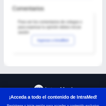
Comentarios
Para ver los comentarios de colegas o
para expresar tu opinión debes iniciar
sesión
Ingresar a IntraMed
¡Acceda a todo el contenido de IntraMed!
Centro de Ayuda
Regístrese o inicie sesión para acceder a contenido exclusivo