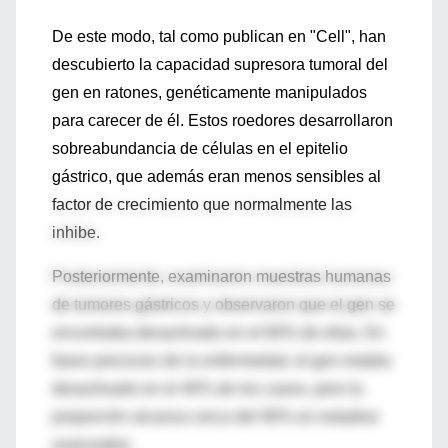
De este modo, tal como publican en "Cell", han
descubierto la capacidad supresora tumoral del
gen en ratones, genéticamente manipulados
para carecer de él. Estos roedores desarrollaron
sobreabundancia de células en el epitelio
gástrico, que además eran menos sensibles al
factor de crecimiento que normalmente las
inhibe.
Posteriormente, examinaron muestras humanas
de tumores gástricos y observaron que el gen se
encontraba desactivado en el 60% de ellas. En
fases precoces de la enfermedad, el gen estaba
desactivado en el 40% de los casos, pero la
proporción alcanza cerca del 90% en estadios
avanzados.