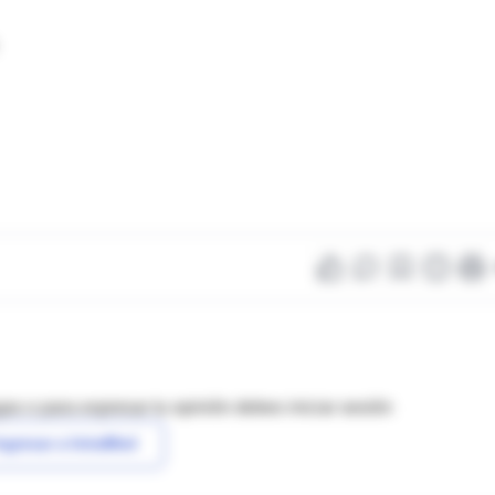
as o para expresar tu opinión debes iniciar sesión
ngresar a IntraMed