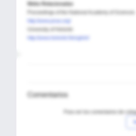
Webs Relacionadas
Proceedings of the National Academy of Sciences
http://www.pnas.org/
University of Helsinki
http://www.helsinki.fi/english/
Comentarios
Para ver los comentarios de coleg
I