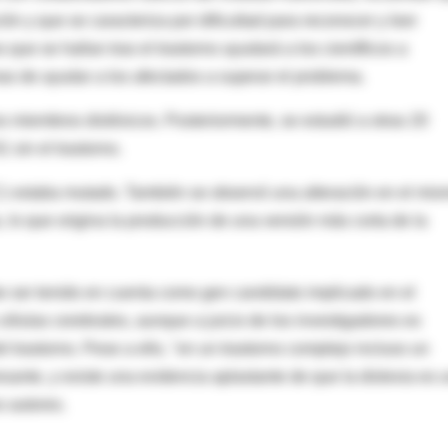
ción y que se caracteriza por dificultad para reconocer y leer
que se hallan tras el trastorno ayudará a los científicos a
s de ayudar a los afectados a superar el problema.
os miembros disléxicos. Posteriormente, se estudió a otras 20
 sin el trastorno.
C1 estaba mutado. También se observó una alteración en el mi
as, lo que origina la producción de una versión más corta de la
e ser tenido en cuenta como gen candidato implicado en el
 células cerebrales, aunque a juicio de los investigadores es
 trastorno. Pese a ello, "en un trastorno complejo incluso un
sante, y existe una evidencia aplastante de que la dislexia es 
 autores.