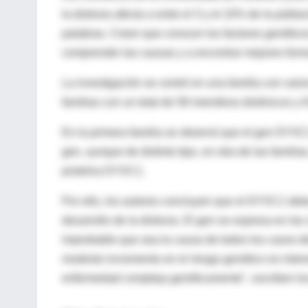
la dislexia afecta a entre el 3 y el 10% de la pobla
palabras. Creen que conocer los factores genéticos 
comprender las causas y a encontrar mejores forma
La investigación se centró en una familia con vari
familias con un total de 58 miembros disléxicos y 61
En la primera familia se observó que el gen DYX
gen, aunque de distinto tipo, en otra de las famili
proteína DYXC1.
Por ello, los autores concluyen que el DYXC1 deb
desarrollo de la dislexia. El gen se expresa en las
improbable que sea la causa de todos los casos del
modesto incremento en el riesgo genético es intere
enfermedad compleja genéticamente", escriben los