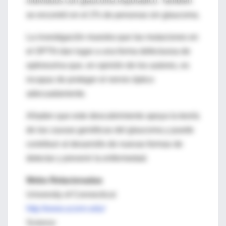
individuos con glaucoma esporádico. También
se encontró en el 2% de personas sin glaucoma.
La investigación muestra que las mutaciones en
el OPTN dan lugar a una forma defectuosa de
optineurina que, en opinión de los autores, es
incapaz de proteger el nervio óptico
adecuadamente.
Añaden que este descubrimiento apoya la teoría
de las causas genéticas del glaucoma y puede
contribuir al desarrollo de nuevas formas de
detectar y prevenir la enfermedad.
Webs Relacionadas
University of Connecticut
http://www.uconn.edu/
Science