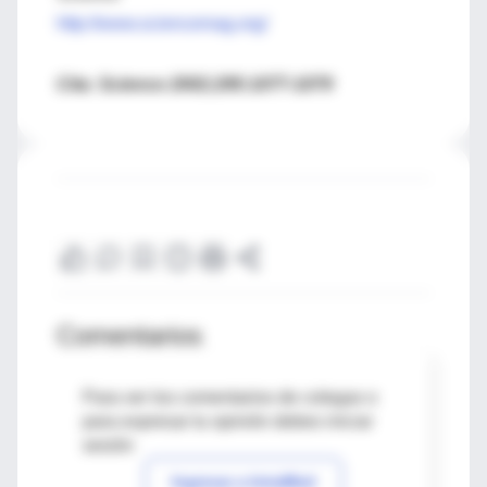
http://www.sciencemag.org/
Cita: Science 2002;295:1077-1079
Comentarios
Para ver los comentarios de colegas o
para expresar tu opinión debes iniciar
sesión
Ingresar a IntraMed