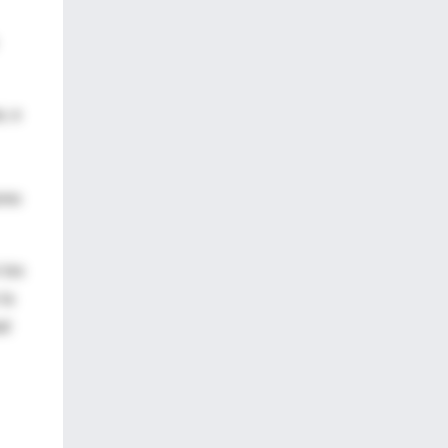
, e
smo
 los
la
ad