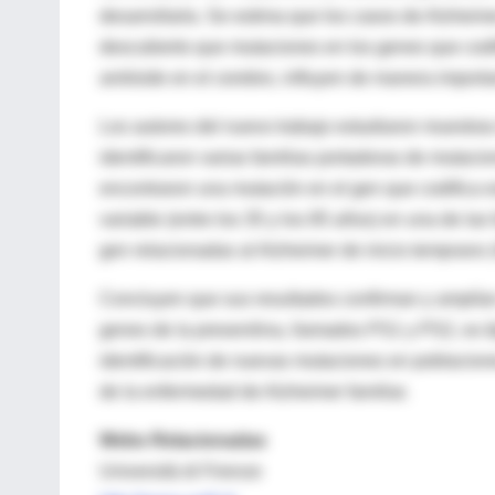
desarrollarla. Se estima que los casos de Alzheime
descubierto que mutaciones en los genes que codif
amiloide en el cerebro, influyen de manera import
Los autores del nuevo trabajo estudiaron muestra
identificaron varias familias portadoras de mutaci
encontraron una mutación en el gen que codifica e
variable (entre los 35 y los 85 años) en una de l
gen relacionadas al Alzheimer de inicio temprano (
Concluyen que sus resultados confirman y amplían 
genes de la presenilina, llamados PS1 y PS2, es 
identificación de nuevas mutaciones en poblacione
de la enfermedad de Alzheimer familiar.
Webs Relacionadas
Università di Firenze