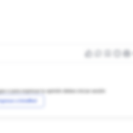
as o para expresar tu opinión debes iniciar sesión
ngresar a IntraMed