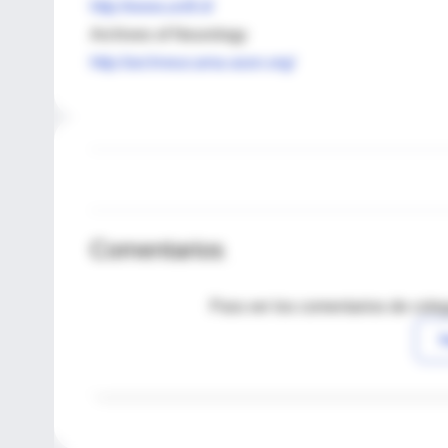
http://www.unifi.it/
Archives of Neurology
http://archneur.ama-assn.org/
Comentarios
Para ver los comentarios de coleg
I