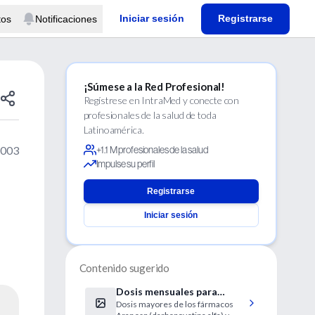
Iniciar sesión
Registrarse
tos
Notificaciones
¡Súmese a la Red Profesional!
Regístrese en IntraMed y conecte con
profesionales de la salud de toda
Latinoamérica.
2003
+1.1 M profesionales de la salud
Impulse su perfil
Registrarse
Iniciar sesión
Contenido sugerido
Dosis mensuales para
Dosis mayores de los fármacos
controlar la anemia en