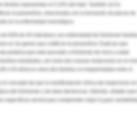
r familiar representan el 5-10% del total. También se ha
ican la presenilina, relacionada con la formación de placas de
ante en la enfermedad neurológica.
s de ADN de 45 individuos con enfermedad de Alzheimer familiar
ones en los genes que codifican la presenilina. Explican que
sta proteína que está asociado a Alzheimer de inicio a edad
as familias estudiadas, así como dos nuevas mutaciones en el mi
49 a 54 años) en otras dos familias no emparentadas entre sí.
el concepto de que la manifiestación clínica de mutaciones en
típica del Alzheimer y de otras demencias. Además, añaden que 
s específicas servirá para comprender mejor la gran variabilid