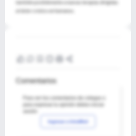
también posiblemente a nuevas terapias dirigidas
al dolor crónico en humanos.
Comentarios
Para ver los comentarios de colegas o
para expresar tu opinión debes iniciar
sesión
Ingresar a IntraMed