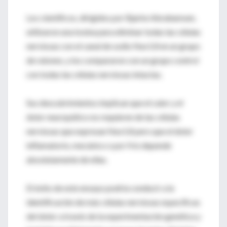
Los científicos, dirigidos por Bjarke Abrahamsen,
utilizaron una toxina para eliminar todas las células
nerviosas con el canal de sodio Nav1.8 en un grupo
de ratones, y los compararon con un grupo control
con todas las células nerviosas intactas.
Sus descubrimientos implican que el calor y el
dolor neuropático no requieren de las células
nerviosas que expresan Nav1.8 pero que el dolor
inflamatorio, mecánico o por frío depende
absolutamente de ellas.
El éxito de este ensayo podría conducir a la
identificación de más células nerviosas específicas
del dolor a través de la experimentación genética y