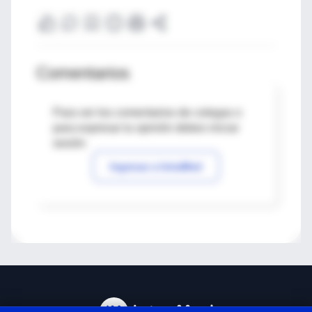
Comentarios
Para ver los comentarios de colegas o
para expresar tu opinión debes iniciar
sesión
Ingresar a IntraMed