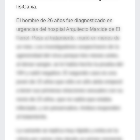
IrsiCaixa.
El hombre de 26 años fue diagnosticado en
urgencias del hospital Arquitecto Marcide de El
Ferrol. Pese al tratamiento, murió en menos de
un mes. Los investigadores sospecharon de la
agresividad del virus porque tres meses antes,
al donar sangre, se le había hecho la prueba del
VIH y salió negativo. El segundo caso es una
joven de 15 años que sólo un año atrás empezó
a tener sus primeras relaciones sexuales con su
novio de 23 años, que no sabía que estaba
infectado, y sin preservativo. Ambos responden
al tratamiento.
La variante se replica muy rápido y entra en la
célula por varias vías desde un primer momento.