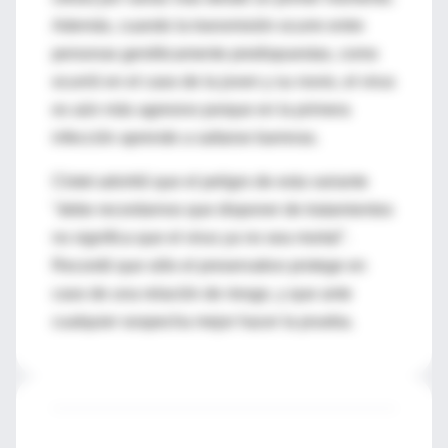
Además, cuando la transmisión ocurre entre
personas genéticamente predispuestas, como
ocurrió en el caso de la joven y su novio, el virus
es aún más agresivo porque en la primera
infección aprende a saltarse barreras.
Clotet advirtió que el peligro de esta variante
"debe recordarnos que disponer de tratamientos
no significa que el virus ya no sea mortal".
Recordó que sólo el preservativo protege en
caso de una relación de riesgo, y que ante
cualquier sospecha mejor hacer la prueba.