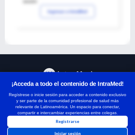
sesión
Ingresar a IntraMed
¡Acceda a todo el contenido de IntraMed!
Centro de Ayuda
Regístrese o inicie sesión para acceder a contenido exclusivo
y ser parte de la comunidad profesional de salud más
relevante de Latinoamérica. Un espacio para conectar,
Términos y condiciones
compartir e intercambiar experiencias entre colegas.
| Políticas de privacidad
Registrarse
| Todos los derechos reservados | Copyright 1997-2026
Iniciar sesión