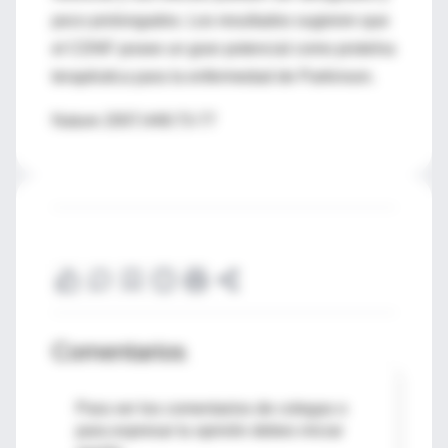
poco prolongados. Los resultados sugieren que
el CDNF posee un gran potencial como proteína
terapéutica para la enfermedad de Parkinson.
Nature 2007;448:73-77
Comentarios
Para ver los comentarios de colegas o
para expresar tu opinión debes iniciar