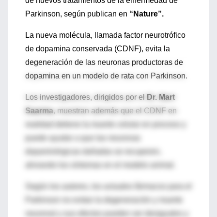
de nuevos tratamientos de la enfermedad de
Parkinson, según publican en
“Nature”.
La nueva molécula, llamada factor neurotrófico
de dopamina conservada (CDNF), evita la
degeneración de las neuronas productoras de
dopamina en un modelo de rata con Parkinson.
Los investigadores, dirigidos por el
Dr. Mart
Saarma
, muestran además que el CDNF en
realidad detiene la muerte celular en proceso y
puede ayudar a que las neuronas
dopaminérgicas dañadas se recuperen,
aliviando los síntomas en el modelo animal.
Según los autores, los actuales fármacos para el
Parkinson no evitan la degeneración y muerte
neuronal y sus efectos pueden ser desiguales y