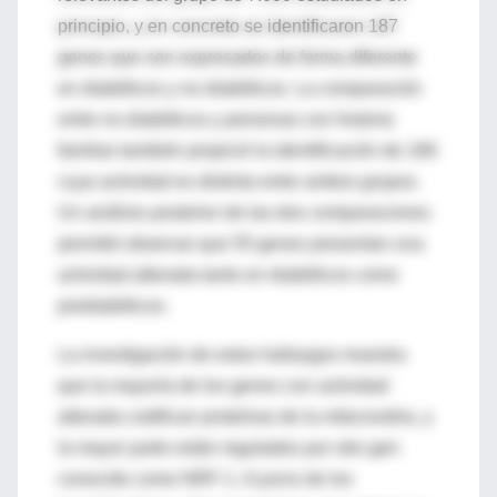
principio, y en concreto se identificaron 187
genes que son expresados de forma diferente
en diabéticos y no diabéticos. La comparación
entre no diabéticos y personas con historia
familiar también propició la identificación de 166
cuya actividad es distinta entre ambos grupos.
Un análisis posterior de las dos comparaciones
permitió observar que 55 genes presentan una
actividad alterada tanto en diabéticos como
prediabéticos.
La investigación de estos hallazgos muestra
que la mayoría de los genes con actividad
alterada codifican proteínas de la mitocondria, y
la mayor parte están regulados por otro gen
conocido como NRF-1. A juicio de los