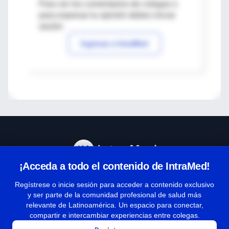
Para ver los comentarios de colegas o
para expresar tu opinión debes iniciar
sesión
Ingresar a IntraMed
¡Acceda a todo el contenido de IntraMed!
Centro de Ayuda
Regístrese o inicie sesión para acceder a contenido exclusivo
y ser parte de la comunidad profesional de salud más
relevante de Latinoamérica. Un espacio para conectar,
Términos y condiciones
compartir e intercambiar experiencias entre colegas.
| Políticas de privacidad