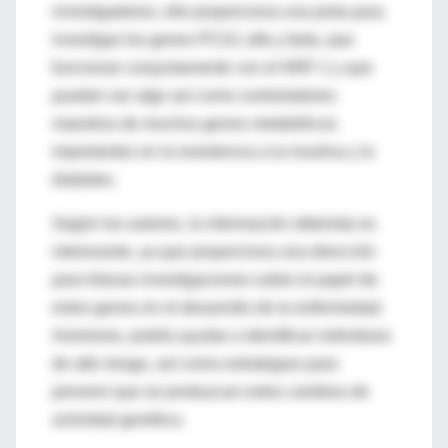
investigadores, ello proporciona una pista para
investigar los genes PCG1 alfa y beta, que
funcionan conjuntamente con el NRF-1 y que
pueden ser algo así como controladores
maestros de muchos genes metabólicos
importantes en la resistencia a la insulina y la
diabetes.
Según los autores, la información obtenida es
interesante, ya que proporciona una dirección
para futuras investigaciones sobre el papel de
estos genes en el desarrollo de la enfermedad.
Asimismo, podría ayudar a identificar individuos
de alto riesgo, así como estrategias para
prevenir que se produzcan estos cambios de
actividad genética.