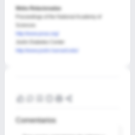
Webs Relacionadas
Proceedings of the National Academy of
Sciences
http://www.pnas.org/
Joslin Diabetes Center
http://www.joslin.harvard.edu/
Comentarios