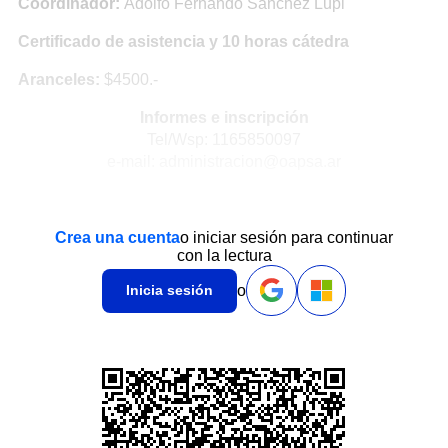
Coordinador:
Adolfo Fernando Sanchez Lupi
Certificado de asistencia y 10 horas cátedra
Aranceles:
$4500.-
Informes e inscripción
Tel/Wsp: 1165850097
e-mail: administracion@oapsa.ar
Crea una cuenta
o iniciar sesión para continuar
con la lectura
o
Inicia sesión